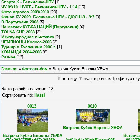
Спарта К - Беличанка-НПУ
[1]
ЧУ 09/10. НУХТ - Беличанка-НПУ - 1:14
[15]
Фото игроков 2009/2010
[20]
Финал КУ 2009. Беличанка НПУ - ДЮСШ-3 - 9:3
[9]
В Португалии 2008
[5]
На матчах КУБКА НАЦИЙ (Португалия)
[6]
TOLNA CUP 2008
[3]
Международная выставка
[2]
ЧЕМПИОНЫ Колоса-2006
[3]
Турнир в Голландии 2006 г.
[1]
КОМАНДА 2004-2006
[8]
Разное
[13]
Главная
»
Фотоальбом
» Встреча Кубка Европы УЕФА
В пятницу, 11 мая, в рамках Трофи-тура 
Фотографий в альбоме
:
12
Сортировать по
:
Назві
0013
0010
Встреча Кубка Европы УЕФА
Встреча Кубка Европы УЕФА
Встреч