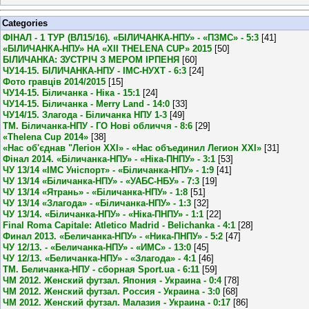
Categories
ФІНАЛ - 1 ТУР (ВЛ15/16). «БІЛИЧАНКА-НПУ» - «ПЗМС» - 5:3
[41]
«БІЛИЧАНКА-НПУ» НА «XII THELENA CUP» 2015
[50]
БІЛИЧАНКА: ЗУСТРІЧ З МЕРОМ ІРПЕНЯ
[60]
ЧУ14-15. БІЛИЧАНКА-НПУ - ІМС-НУХТ - 6:3
[24]
Фото гравців 2014/2015
[15]
ЧУ14-15. Біличанка - Ніка - 15:1
[24]
ЧУ14-15. Біличанка - Merry Land - 14:0
[33]
ЧУ14/15. Злагода - Біличанка НПУ 1-3
[49]
ТМ. Біличанка-НПУ - ГО Нові обличчя - 8:6
[29]
«Thelena Cup 2014»
[38]
«Нас об'єднав "Легіон XXI» - «Нас объединил Легион XXI»
[31]
Фінал 2014. «Біличанка-НПУ» - «Ніка-ПНПУ» - 3:1
[53]
ЧУ 13/14 «ІМС Уніспорт» - «Біличанка-НПУ» - 1:9
[41]
ЧУ 13/14 «Біличанка-НПУ» - «УАБС-НБУ» - 7:3
[19]
ЧУ 13/14 «Ятрань» - «Біличанка-НПУ» - 1:8
[51]
ЧУ 13/14 «Злагода» - «Біличанка-НПУ» - 1:3
[32]
ЧУ 13/14. «Біличанка-НПУ» - «Ніка-ПНПУ» - 1:1
[22]
Final Roma Capitale: Atletico Madrid - Belichanka - 4:1
[28]
Финал 2013. «Беличанка-НПУ» - «Ника-ПНПУ» - 5:2
[47]
ЧУ 12/13. - «Беличанка-НПУ» - «ИМС» - 13:0
[45]
ЧУ 12/13. «Беличанка-НПУ» - «Злагода» - 4:1
[46]
ТМ. Беличанка-НПУ - сборная Sport.ua - 6:11
[59]
ЧМ 2012. Женский футзал. Япония - Украина - 0:4
[78]
ЧМ 2012. Женский футзал. Россия - Украина - 3:0
[68]
ЧМ 2012. Женский футзал. Малазия - Украина - 0:17
[86]