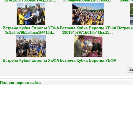
d76c20307585edd742f135b...
9cf64ad4e06efe51dcce085...
884877
Встреча Кубка Европы УЕФА
Встреча Кубка Европы УЕФА
Встреч
1c9a0fe79b5a0bce1f4413d...
19018457971b018e4f3cc35...
Встреча Кубка Европы УЕФА
Встреча Кубка Европы УЕФА
Полная версия сайта