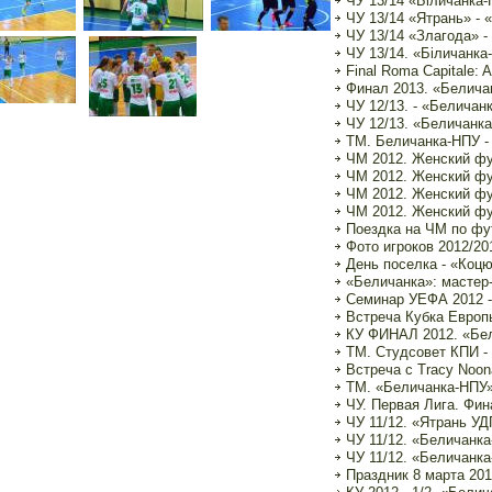
ЧУ 13/14 «Біличанка-
ЧУ 13/14 «Ятрань» - 
ЧУ 13/14 «Злагода» -
ЧУ 13/14. «Біличанка-
Final Roma Capitale: At
Финал 2013. «Беличан
ЧУ 12/13. - «Беличан
ЧУ 12/13. «Беличанка
ТМ. Беличанка-НПУ - с
ЧМ 2012. Женский фут
ЧМ 2012. Женский фут
ЧМ 2012. Женский фут
ЧМ 2012. Женский фут
Поездка на ЧМ по фу
Фото игроков 2012/20
День поселка - «Коцю
«Беличанка»: мастер
Семинар УЕФА 2012 -
Встреча Кубка Евро
КУ ФИНАЛ 2012. «Бел
ТМ. Студсовет КПИ - 
Встреча с Tracy Noon
ТМ. «Беличанка-НПУ» 
ЧУ. Первая Лига. Фин
ЧУ 11/12. «Ятрань УД
ЧУ 11/12. «Беличанка
ЧУ 11/12. «Беличанка
Праздник 8 марта 20