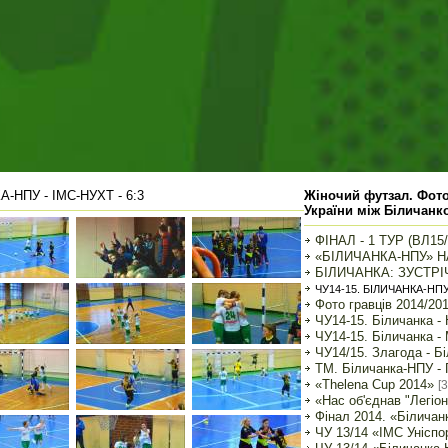
А-НПУ - ІМС-НУХТ - 6:3
Жіночий футзал. Фото
України між Біличанк
ФІНАЛ - 1 ТУР (ВЛ15
«БІЛИЧАНКА-НПУ» НА
БІЛИЧАНКА: ЗУСТРІ
ЧУ14-15. БІЛИЧАНКА-НПУ 
Фото гравців 2014/20
ЧУ14-15. Біличанка - Н
ЧУ14-15. Біличанка - 
ЧУ14/15. Злагода - Б
ТМ. Біличанка-НПУ - Г
«Thelena Cup 2014»
[3
«Нас об'єднав "Легіо
Фінал 2014. «Біличан
ЧУ 13/14 «ІМС Уніспор