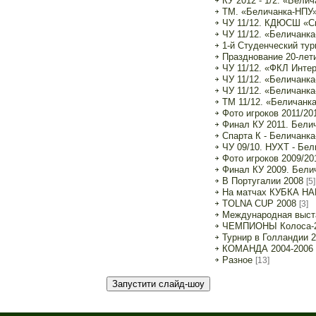
КУ 2012 - 1/2. «Белич
ТМ. «Беличанка-НПУ» 
ЧУ 11/12. КДЮСШ «Сп
ЧУ 11/12. «Беличанка
1-й Студенческий ту
Празднование 20-лет
ЧУ 11/12. «ФКЛ Интер
ЧУ 11/12. «Беличанк
ЧУ 11/12. «Беличанка
ТМ 11/12. «Беличанка-
Фото игроков 2011/20
Финал КУ 2011. Бели
Спарта К - Беличанк
ЧУ 09/10. НУХТ - Бел
Фото игроков 2009/20
Финал КУ 2009. Бели
В Португалии 2008
[5]
На матчах КУБКА НА
TOLNA CUP 2008
[3]
Международная выст
ЧЕМПИОНЫ Колоса-
Турнир в Голландии 2
КОМАНДА 2004-2006
Разное
[13]