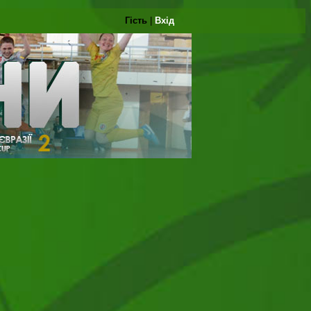
Гість
|
Вхід