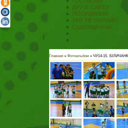
ГОСТЬОВА
ДРУЗІ САЙТУ
ПОСИЛАННЯ
УКР ТВ ОНЛАЙН
CoachingFutsal
Главная
»
Фотоальбом
» ЧУ14-15. БІЛИЧАНК