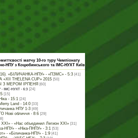
миттєвості матчу 10-го туру Чемпіонату
ою-НПУ з Коцюбинського та ІМС-НУХТ Київ
/16). «БІЛИЧАНКА-НПУ» - «ПЗМС» - 5:3
[41]
 «XII THELENA CUP» 2015
[50]
Ч З МЕРОМ ІРПЕНЯ
[60]
[24]
- ІМС-НУХТ - 6:3
15
[15]
іка - 15:1
[24]
Merry Land - 14:0
[33]
іличанка НПУ 1-3
[49]
О Нові обличчя - 8:6
[29]
8]
н XXI» - «Нас объединил Легион XXI»
[31]
ка-НПУ» - «Ніка-ПНПУ» - 3:1
[53]
т» - «Біличанка-НПУ» - 1:9
[41]