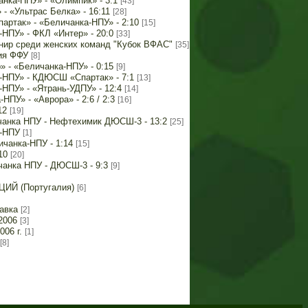
анка-НПУ» - «Олимпик» - 3:1
[43]
- «Ультрас Белка» - 16:11
[28]
артак» - «Беличанка-НПУ» - 2:10
[15]
-НПУ» - ФКЛ «Интер» - 20:0
[33]
рнир среди женских команд "Кубок ВФАС"
[35]
ия ФФУ
[8]
» - «Беличанка-НПУ» - 0:15
[9]
а-НПУ» - КДЮСШ «Спартак» - 7:1
[13]
-НПУ» - «Ятрань-УДПУ» - 12:4
[14]
НПУ» - «Аврора» - 2:6 / 2:3
[16]
12
[19]
чанка НПУ - Нефтехимик ДЮСШ-3 - 13:2
[25]
а-НПУ
[1]
ичанка-НПУ - 1:14
[15]
10
[20]
чанка НПУ - ДЮСШ-3 - 9:3
[9]
ЦИЙ (Португалия)
[6]
авка
[2]
2006
[3]
006 г.
[1]
[8]