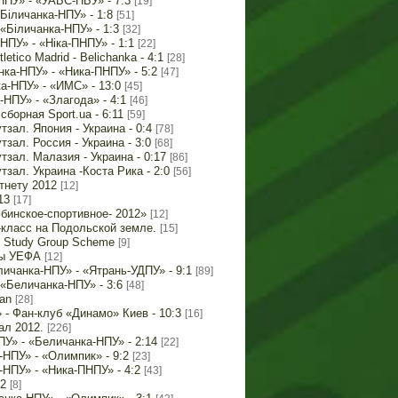
НПУ» - «УАБС-НБУ» - 7:3
[19]
«Біличанка-НПУ» - 1:8
[51]
 «Біличанка-НПУ» - 1:3
[32]
НПУ» - «Ніка-ПНПУ» - 1:1
[22]
letico Madrid - Belichanka - 4:1
[28]
ка-НПУ» - «Ника-ПНПУ» - 5:2
[47]
ка-НПУ» - «ИМС» - 13:0
[45]
-НПУ» - «Злагода» - 4:1
[46]
борная Sport.ua - 6:11
[59]
зал. Япония - Украина - 0:4
[78]
зал. Россия - Украина - 3:0
[68]
зал. Малазия - Украина - 0:17
[86]
зал. Украина -Коста Рика - 2:0
[56]
тнету 2012
[12]
13
[17]
бинское-спортивное- 2012»
[12]
-класс на Подольской земле.
[15]
 Study Group Scheme
[9]
пы УЕФА
[12]
ичанка-НПУ» - «Ятрань-УДПУ» - 9:1
[89]
«Беличанка-НПУ» - 3:6
[48]
an
[28]
- Фан-клуб «Динамо» Киев - 10:3
[16]
ал 2012.
[226]
ПУ» - «Беличанка-НПУ» - 2:14
[22]
-НПУ» - «Олимпик» - 9:2
[23]
-НПУ» - «Ника-ПНПУ» - 4:2
[43]
12
[8]