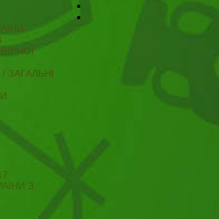
АЇНИ
В
БІРНОЇ
/ ЗАГАЛЬНІ
ТИ
17
АЇНИ З