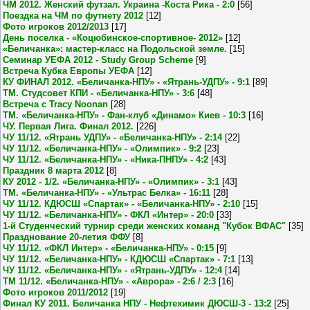
ЧМ 2012. Женский футзал. Украина -Коста Рика - 2:0
[56]
Поездка на ЧМ по футнету 2012
[12]
Фото игроков 2012/2013
[17]
День поселка - «Коцюбинское-спортивное- 2012»
[12]
«Беличанка»: мастер-класс на Подольской земле.
[15]
Семинар УЕФА 2012 - Study Group Scheme
[9]
Встреча Кубка Европы УЕФА
[12]
КУ ФИНАЛ 2012. «Беличанка-НПУ» - «Ятрань-УДПУ» - 9:1
[89]
ТМ. Студсовет КПИ - «Беличанка-НПУ» - 3:6
[48]
Встреча с Tracy Noonan
[28]
ТМ. «Беличанка-НПУ» - Фан-клуб «Динамо» Киев - 10:3
[16]
ЧУ. Первая Лига. Финал 2012.
[226]
ЧУ 11/12. «Ятрань УДПУ» - «Беличанка-НПУ» - 2:14
[22]
ЧУ 11/12. «Беличанка-НПУ» - «Олимпик» - 9:2
[23]
ЧУ 11/12. «Беличанка-НПУ» - «Ника-ПНПУ» - 4:2
[43]
Праздник 8 марта 2012
[8]
КУ 2012 - 1/2. «Беличанка-НПУ» - «Олимпик» - 3:1
[43]
ТМ. «Беличанка-НПУ» - «Ультрас Белка» - 16:11
[28]
ЧУ 11/12. КДЮСШ «Спартак» - «Беличанка-НПУ» - 2:10
[15]
ЧУ 11/12. «Беличанка-НПУ» - ФКЛ «Интер» - 20:0
[33]
1-й Студенческий турнир среди женских команд "Кубок ВФАС"
[35]
Празднование 20-летия ФФУ
[8]
ЧУ 11/12. «ФКЛ Интер» - «Беличанка-НПУ» - 0:15
[9]
ЧУ 11/12. «Беличанка-НПУ» - КДЮСШ «Спартак» - 7:1
[13]
ЧУ 11/12. «Беличанка-НПУ» - «Ятрань-УДПУ» - 12:4
[14]
ТМ 11/12. «Беличанка-НПУ» - «Аврора» - 2:6 / 2:3
[16]
Фото игроков 2011/2012
[19]
Финал КУ 2011. Беличанка НПУ - Нефтехимик ДЮСШ-3 - 13:2
[25]