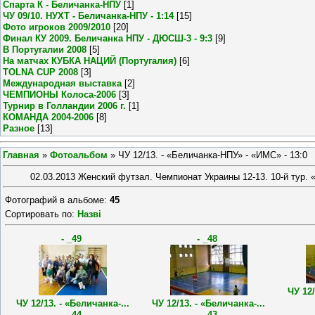
Спарта К - Беличанка-НПУ
[1]
ЧУ 09/10. НУХТ - Беличанка-НПУ - 1:14
[15]
Фото игроков 2009/2010
[20]
Финал КУ 2009. Беличанка НПУ - ДЮСШ-3 - 9:3
[9]
В Португалии 2008
[5]
На матчах КУБКА НАЦИЙ (Португалия)
[6]
TOLNA CUP 2008
[3]
Международная выставка
[2]
ЧЕМПИОНЫ Колоса-2006
[3]
Турнир в Голландии 2006 г.
[1]
КОМАНДА 2004-2006
[8]
Разное
[13]
Главная
»
Фотоальбом
» ЧУ 12/13. - «Беличанка-НПУ» - «ИМС» - 13:0
02.03.2013 Женский футзал. Чемпионат Украины 12-13. 10-й тур. 
Фотографий в альбоме
:
45
Сортировать по
:
Назві
- _49
- _48
ЧУ 12/
ЧУ 12/13. - «Беличанка-...
ЧУ 12/13. - «Беличанка-...
- _44
- _43