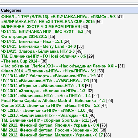
Categories
ФІНАЛ - 1 ТУР (ВЛ15/16). «БІЛИЧАНКА-НПУ» - «ПЗМС» - 5:3
[41]
«БІЛИЧАНКА-НПУ» НА «XII THELENA CUP» 2015
[50]
БІЛИЧАНКА: ЗУСТРІЧ З МЕРОМ ІРПЕНЯ
[60]
ЧУ14-15. БІЛИЧАНКА-НПУ - ІМС-НУХТ - 6:3
[24]
Фото гравців 2014/2015
[15]
ЧУ14-15. Біличанка - Ніка - 15:1
[24]
ЧУ14-15. Біличанка - Merry Land - 14:0
[33]
ЧУ14/15. Злагода - Біличанка НПУ 1-3
[49]
ТМ. Біличанка-НПУ - ГО Нові обличчя - 8:6
[29]
«Thelena Cup 2014»
[38]
«Нас об'єднав "Легіон XXI» - «Нас объединил Легион XXI»
[31]
Фінал 2014. «Біличанка-НПУ» - «Ніка-ПНПУ» - 3:1
[53]
ЧУ 13/14 «ІМС Уніспорт» - «Біличанка-НПУ» - 1:9
[41]
ЧУ 13/14 «Біличанка-НПУ» - «УАБС-НБУ» - 7:3
[19]
ЧУ 13/14 «Ятрань» - «Біличанка-НПУ» - 1:8
[51]
ЧУ 13/14 «Злагода» - «Біличанка-НПУ» - 1:3
[32]
ЧУ 13/14. «Біличанка-НПУ» - «Ніка-ПНПУ» - 1:1
[22]
Final Roma Capitale: Atletico Madrid - Belichanka - 4:1
[28]
Финал 2013. «Беличанка-НПУ» - «Ника-ПНПУ» - 5:2
[47]
ЧУ 12/13. - «Беличанка-НПУ» - «ИМС» - 13:0
[45]
ЧУ 12/13. «Беличанка-НПУ» - «Злагода» - 4:1
[46]
ТМ. Беличанка-НПУ - сборная Sport.ua - 6:11
[59]
ЧМ 2012. Женский футзал. Япония - Украина - 0:4
[78]
ЧМ 2012. Женский футзал. Россия - Украина - 3:0
[68]
ЧМ 2012. Женский футзал. Малазия - Украина - 0:17
[86]