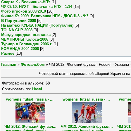
Спарта К - Беличанка-НПУ
[1]
ЧУ 09/10. НУХТ - Беличанка-НПУ - 1:14
[15]
Фото игроков 2009/2010
[20]
Финал КУ 2009. Беличанка НПУ - ДЮСШ-3 - 9:3
[9]
В Португалии 2008
[5]
На матчах КУБКА НАЦИЙ (Португалия)
[6]
TOLNA CUP 2008
[3]
Международная выставка
[2]
ЧЕМПИОНЫ Колоса-2006
[3]
Турнир в Голландии 2006 г.
[1]
КОМАНДА 2004-2006
[8]
Разное
[13]
Главная
»
Фотоальбом
» ЧМ 2012. Женский футзал. Россия - Украина -
Четвертый матч национальной сборной Украины на М
Фотографий в альбоме
:
68
Сортировать по
:
Назві
womens_futsal_russia - ...
womens_futsal_russia - ...
womens
ЧМ 2012. Женский футзал...
ЧМ 2012. Женский футзал...
ЧМ 201
womens_futsal_russia - ...
womens_futsal_russia - ...
womens