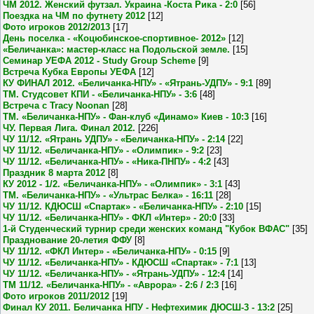
ЧМ 2012. Женский футзал. Украина -Коста Рика - 2:0
[56]
Поездка на ЧМ по футнету 2012
[12]
Фото игроков 2012/2013
[17]
День поселка - «Коцюбинское-спортивное- 2012»
[12]
«Беличанка»: мастер-класс на Подольской земле.
[15]
Семинар УЕФА 2012 - Study Group Scheme
[9]
Встреча Кубка Европы УЕФА
[12]
КУ ФИНАЛ 2012. «Беличанка-НПУ» - «Ятрань-УДПУ» - 9:1
[89]
ТМ. Студсовет КПИ - «Беличанка-НПУ» - 3:6
[48]
Встреча с Tracy Noonan
[28]
ТМ. «Беличанка-НПУ» - Фан-клуб «Динамо» Киев - 10:3
[16]
ЧУ. Первая Лига. Финал 2012.
[226]
ЧУ 11/12. «Ятрань УДПУ» - «Беличанка-НПУ» - 2:14
[22]
ЧУ 11/12. «Беличанка-НПУ» - «Олимпик» - 9:2
[23]
ЧУ 11/12. «Беличанка-НПУ» - «Ника-ПНПУ» - 4:2
[43]
Праздник 8 марта 2012
[8]
КУ 2012 - 1/2. «Беличанка-НПУ» - «Олимпик» - 3:1
[43]
ТМ. «Беличанка-НПУ» - «Ультрас Белка» - 16:11
[28]
ЧУ 11/12. КДЮСШ «Спартак» - «Беличанка-НПУ» - 2:10
[15]
ЧУ 11/12. «Беличанка-НПУ» - ФКЛ «Интер» - 20:0
[33]
1-й Студенческий турнир среди женских команд "Кубок ВФАС"
[35]
Празднование 20-летия ФФУ
[8]
ЧУ 11/12. «ФКЛ Интер» - «Беличанка-НПУ» - 0:15
[9]
ЧУ 11/12. «Беличанка-НПУ» - КДЮСШ «Спартак» - 7:1
[13]
ЧУ 11/12. «Беличанка-НПУ» - «Ятрань-УДПУ» - 12:4
[14]
ТМ 11/12. «Беличанка-НПУ» - «Аврора» - 2:6 / 2:3
[16]
Фото игроков 2011/2012
[19]
Финал КУ 2011. Беличанка НПУ - Нефтехимик ДЮСШ-3 - 13:2
[25]