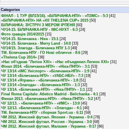
Categories
ФІНАЛ - 1 ТУР (ВЛ15/16). «БІЛИЧАНКА-НПУ» - «ПЗМС» - 5:3
[41]
«БІЛИЧАНКА-НПУ» НА «XII THELENA CUP» 2015
[50]
БІЛИЧАНКА: ЗУСТРІЧ З МЕРОМ ІРПЕНЯ
[60]
ЧУ14-15. БІЛИЧАНКА-НПУ - ІМС-НУХТ - 6:3
[24]
Фото гравців 2014/2015
[15]
ЧУ14-15. Біличанка - Ніка - 15:1
[24]
ЧУ14-15. Біличанка - Merry Land - 14:0
[33]
ЧУ14/15. Злагода - Біличанка НПУ 1-3
[49]
ТМ. Біличанка-НПУ - ГО Нові обличчя - 8:6
[29]
«Thelena Cup 2014»
[38]
«Нас об'єднав "Легіон XXI» - «Нас объединил Легион XXI»
[31]
Фінал 2014. «Біличанка-НПУ» - «Ніка-ПНПУ» - 3:1
[53]
ЧУ 13/14 «ІМС Уніспорт» - «Біличанка-НПУ» - 1:9
[41]
ЧУ 13/14 «Біличанка-НПУ» - «УАБС-НБУ» - 7:3
[19]
ЧУ 13/14 «Ятрань» - «Біличанка-НПУ» - 1:8
[51]
ЧУ 13/14 «Злагода» - «Біличанка-НПУ» - 1:3
[32]
ЧУ 13/14. «Біличанка-НПУ» - «Ніка-ПНПУ» - 1:1
[22]
Final Roma Capitale: Atletico Madrid - Belichanka - 4:1
[28]
Финал 2013. «Беличанка-НПУ» - «Ника-ПНПУ» - 5:2
[47]
ЧУ 12/13. - «Беличанка-НПУ» - «ИМС» - 13:0
[45]
ЧУ 12/13. «Беличанка-НПУ» - «Злагода» - 4:1
[46]
ТМ. Беличанка-НПУ - сборная Sport.ua - 6:11
[59]
ЧМ 2012. Женский футзал. Япония - Украина - 0:4
[78]
ЧМ 2012. Женский футзал. Россия - Украина - 3:0
[68]
ЧМ 2012. Женский футзал. Малазия - Украина - 0:17
[86]