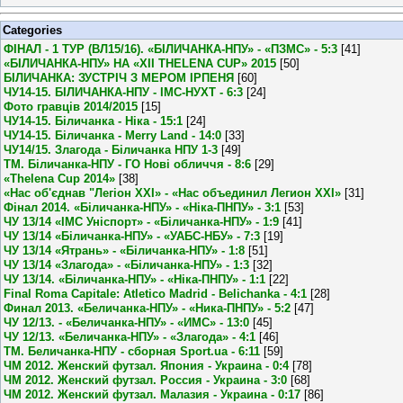
Categories
ФІНАЛ - 1 ТУР (ВЛ15/16). «БІЛИЧАНКА-НПУ» - «ПЗМС» - 5:3
[41]
«БІЛИЧАНКА-НПУ» НА «XII THELENA CUP» 2015
[50]
БІЛИЧАНКА: ЗУСТРІЧ З МЕРОМ ІРПЕНЯ
[60]
ЧУ14-15. БІЛИЧАНКА-НПУ - ІМС-НУХТ - 6:3
[24]
Фото гравців 2014/2015
[15]
ЧУ14-15. Біличанка - Ніка - 15:1
[24]
ЧУ14-15. Біличанка - Merry Land - 14:0
[33]
ЧУ14/15. Злагода - Біличанка НПУ 1-3
[49]
ТМ. Біличанка-НПУ - ГО Нові обличчя - 8:6
[29]
«Thelena Cup 2014»
[38]
«Нас об'єднав "Легіон XXI» - «Нас объединил Легион XXI»
[31]
Фінал 2014. «Біличанка-НПУ» - «Ніка-ПНПУ» - 3:1
[53]
ЧУ 13/14 «ІМС Уніспорт» - «Біличанка-НПУ» - 1:9
[41]
ЧУ 13/14 «Біличанка-НПУ» - «УАБС-НБУ» - 7:3
[19]
ЧУ 13/14 «Ятрань» - «Біличанка-НПУ» - 1:8
[51]
ЧУ 13/14 «Злагода» - «Біличанка-НПУ» - 1:3
[32]
ЧУ 13/14. «Біличанка-НПУ» - «Ніка-ПНПУ» - 1:1
[22]
Final Roma Capitale: Atletico Madrid - Belichanka - 4:1
[28]
Финал 2013. «Беличанка-НПУ» - «Ника-ПНПУ» - 5:2
[47]
ЧУ 12/13. - «Беличанка-НПУ» - «ИМС» - 13:0
[45]
ЧУ 12/13. «Беличанка-НПУ» - «Злагода» - 4:1
[46]
ТМ. Беличанка-НПУ - сборная Sport.ua - 6:11
[59]
ЧМ 2012. Женский футзал. Япония - Украина - 0:4
[78]
ЧМ 2012. Женский футзал. Россия - Украина - 3:0
[68]
ЧМ 2012. Женский футзал. Малазия - Украина - 0:17
[86]