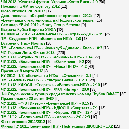
ЧМ 2012. Женский футзал. Украина -Коста Рика - 2:0
[56]
Поездка на ЧМ по футнету 2012
[12]
Фото игроков 2012/2013
[17]
День поселка - «Коцюбинское-спортивное- 2012»
[12]
«Беличанка»: мастер-класс на Подольской земле.
[15]
Семинар УЕФА 2012 - Study Group Scheme
[9]
Встреча Кубка Европы УЕФА
[12]
КУ ФИНАЛ 2012. «Беличанка-НПУ» - «Ятрань-УДПУ» - 9:1
[89]
ТМ. Студсовет КПИ - «Беличанка-НПУ» - 3:6
[48]
Встреча с Tracy Noonan
[28]
ТМ. «Беличанка-НПУ» - Фан-клуб «Динамо» Киев - 10:3
[16]
ЧУ. Первая Лига. Финал 2012.
[226]
ЧУ 11/12. «Ятрань УДПУ» - «Беличанка-НПУ» - 2:14
[22]
ЧУ 11/12. «Беличанка-НПУ» - «Олимпик» - 9:2
[23]
ЧУ 11/12. «Беличанка-НПУ» - «Ника-ПНПУ» - 4:2
[43]
Праздник 8 марта 2012
[8]
КУ 2012 - 1/2. «Беличанка-НПУ» - «Олимпик» - 3:1
[43]
ТМ. «Беличанка-НПУ» - «Ультрас Белка» - 16:11
[28]
ЧУ 11/12. КДЮСШ «Спартак» - «Беличанка-НПУ» - 2:10
[15]
ЧУ 11/12. «Беличанка-НПУ» - ФКЛ «Интер» - 20:0
[33]
1-й Студенческий турнир среди женских команд "Кубок ВФАС"
[35]
Празднование 20-летия ФФУ
[8]
ЧУ 11/12. «ФКЛ Интер» - «Беличанка-НПУ» - 0:15
[9]
ЧУ 11/12. «Беличанка-НПУ» - КДЮСШ «Спартак» - 7:1
[13]
ЧУ 11/12. «Беличанка-НПУ» - «Ятрань-УДПУ» - 12:4
[14]
ТМ 11/12. «Беличанка-НПУ» - «Аврора» - 2:6 / 2:3
[16]
Фото игроков 2011/2012
[19]
Финал КУ 2011. Беличанка НПУ - Нефтехимик ДЮСШ-3 - 13:2
[25]