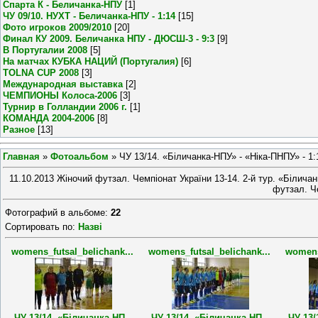
Спарта К - Беличанка-НПУ
[1]
ЧУ 09/10. НУХТ - Беличанка-НПУ - 1:14
[15]
Фото игроков 2009/2010
[20]
Финал КУ 2009. Беличанка НПУ - ДЮСШ-3 - 9:3
[9]
В Португалии 2008
[5]
На матчах КУБКА НАЦИЙ (Португалия)
[6]
TOLNA CUP 2008
[3]
Международная выставка
[2]
ЧЕМПИОНЫ Колоса-2006
[3]
Турнир в Голландии 2006 г.
[1]
КОМАНДА 2004-2006
[8]
Разное
[13]
Главная
»
Фотоальбом
» ЧУ 13/14. «Біличанка-НПУ» - «Ніка-ПНПУ» - 1:
11.10.2013 Жіночий футзал. Чемпіонат України 13-14. 2-й тур. «Білича
футзал. Ч
Фотографий в альбоме
:
22
Сортировать по
:
Назві
womens_futsal_belichank...
womens_futsal_belichank...
womens
ЧУ 13/14. «Біличанка-НП...
ЧУ 13/14. «Біличанка-НП...
ЧУ 13/