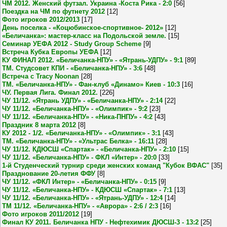
ЧМ 2012. Женский футзал. Украина -Коста Рика - 2:0
[56]
Поездка на ЧМ по футнету 2012
[12]
Фото игроков 2012/2013
[17]
День поселка - «Коцюбинское-спортивное- 2012»
[12]
«Беличанка»: мастер-класс на Подольской земле.
[15]
Семинар УЕФА 2012 - Study Group Scheme
[9]
Встреча Кубка Европы УЕФА
[12]
КУ ФИНАЛ 2012. «Беличанка-НПУ» - «Ятрань-УДПУ» - 9:1
[89]
ТМ. Студсовет КПИ - «Беличанка-НПУ» - 3:6
[48]
Встреча с Tracy Noonan
[28]
ТМ. «Беличанка-НПУ» - Фан-клуб «Динамо» Киев - 10:3
[16]
ЧУ. Первая Лига. Финал 2012.
[226]
ЧУ 11/12. «Ятрань УДПУ» - «Беличанка-НПУ» - 2:14
[22]
ЧУ 11/12. «Беличанка-НПУ» - «Олимпик» - 9:2
[23]
ЧУ 11/12. «Беличанка-НПУ» - «Ника-ПНПУ» - 4:2
[43]
Праздник 8 марта 2012
[8]
КУ 2012 - 1/2. «Беличанка-НПУ» - «Олимпик» - 3:1
[43]
ТМ. «Беличанка-НПУ» - «Ультрас Белка» - 16:11
[28]
ЧУ 11/12. КДЮСШ «Спартак» - «Беличанка-НПУ» - 2:10
[15]
ЧУ 11/12. «Беличанка-НПУ» - ФКЛ «Интер» - 20:0
[33]
1-й Студенческий турнир среди женских команд "Кубок ВФАС"
[35]
Празднование 20-летия ФФУ
[8]
ЧУ 11/12. «ФКЛ Интер» - «Беличанка-НПУ» - 0:15
[9]
ЧУ 11/12. «Беличанка-НПУ» - КДЮСШ «Спартак» - 7:1
[13]
ЧУ 11/12. «Беличанка-НПУ» - «Ятрань-УДПУ» - 12:4
[14]
ТМ 11/12. «Беличанка-НПУ» - «Аврора» - 2:6 / 2:3
[16]
Фото игроков 2011/2012
[19]
Финал КУ 2011. Беличанка НПУ - Нефтехимик ДЮСШ-3 - 13:2
[25]