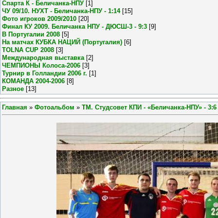
Спарта К - Беличанка-НПУ
[1]
ЧУ 09/10. НУХТ - Беличанка-НПУ - 1:14
[15]
Фото игроков 2009/2010
[20]
Финал КУ 2009. Беличанка НПУ - ДЮСШ-3 - 9:3
[9]
В Португалии 2008
[5]
На матчах КУБКА НАЦИЙ (Португалия)
[6]
TOLNA CUP 2008
[3]
Международная выставка
[2]
ЧЕМПИОНЫ Колоса-2006
[3]
Турнир в Голландии 2006 г.
[1]
КОМАНДА 2004-2006
[8]
Разное
[13]
Главная
»
Фотоальбом
»
ТМ. Студсовет КПИ - «Беличанка-НПУ» - 3:6