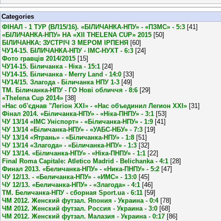
Categories
ФІНАЛ - 1 ТУР (ВЛ15/16). «БІЛИЧАНКА-НПУ» - «ПЗМС» - 5:3
[41]
«БІЛИЧАНКА-НПУ» НА «XII THELENA CUP» 2015
[50]
БІЛИЧАНКА: ЗУСТРІЧ З МЕРОМ ІРПЕНЯ
[60]
ЧУ14-15. БІЛИЧАНКА-НПУ - ІМС-НУХТ - 6:3
[24]
Фото гравців 2014/2015
[15]
ЧУ14-15. Біличанка - Ніка - 15:1
[24]
ЧУ14-15. Біличанка - Merry Land - 14:0
[33]
ЧУ14/15. Злагода - Біличанка НПУ 1-3
[49]
ТМ. Біличанка-НПУ - ГО Нові обличчя - 8:6
[29]
«Thelena Cup 2014»
[38]
«Нас об'єднав "Легіон XXI» - «Нас объединил Легион XXI»
[31]
Фінал 2014. «Біличанка-НПУ» - «Ніка-ПНПУ» - 3:1
[53]
ЧУ 13/14 «ІМС Уніспорт» - «Біличанка-НПУ» - 1:9
[41]
ЧУ 13/14 «Біличанка-НПУ» - «УАБС-НБУ» - 7:3
[19]
ЧУ 13/14 «Ятрань» - «Біличанка-НПУ» - 1:8
[51]
ЧУ 13/14 «Злагода» - «Біличанка-НПУ» - 1:3
[32]
ЧУ 13/14. «Біличанка-НПУ» - «Ніка-ПНПУ» - 1:1
[22]
Final Roma Capitale: Atletico Madrid - Belichanka - 4:1
[28]
Финал 2013. «Беличанка-НПУ» - «Ника-ПНПУ» - 5:2
[47]
ЧУ 12/13. - «Беличанка-НПУ» - «ИМС» - 13:0
[45]
ЧУ 12/13. «Беличанка-НПУ» - «Злагода» - 4:1
[46]
ТМ. Беличанка-НПУ - сборная Sport.ua - 6:11
[59]
ЧМ 2012. Женский футзал. Япония - Украина - 0:4
[78]
ЧМ 2012. Женский футзал. Россия - Украина - 3:0
[68]
ЧМ 2012. Женский футзал. Малазия - Украина - 0:17
[86]