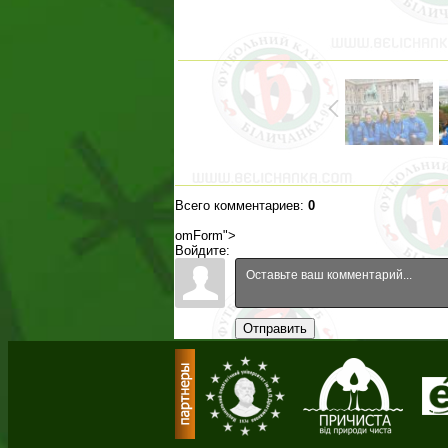
Всего комментариев
:
0
omForm">
Войдите:
Отправить