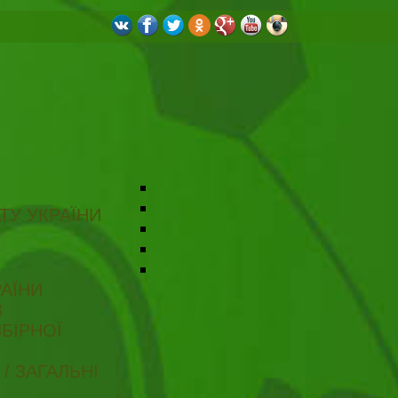
ТУ УКРАЇНИ
АЇНИ
В
БІРНОЇ
/ ЗАГАЛЬНІ