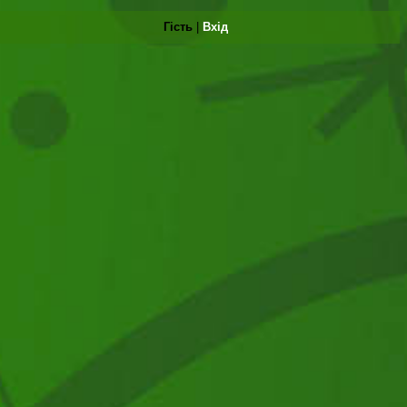
Гість
|
Вхід