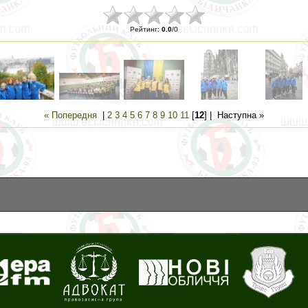
Рейтинг
:
0.0
/
0
« Попередня
|
2
3
4
5
6
7
8
9
10
11
[
12
] |
Наступна »