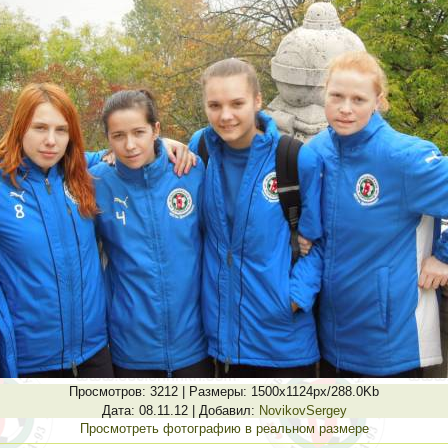
Просмотров
: 3212 |
Размеры
: 1500x1124px/288.0Kb
Дата
: 08.11.12 |
Добавил
:
NovikovSergey
Просмотреть фотографию в реальном размере