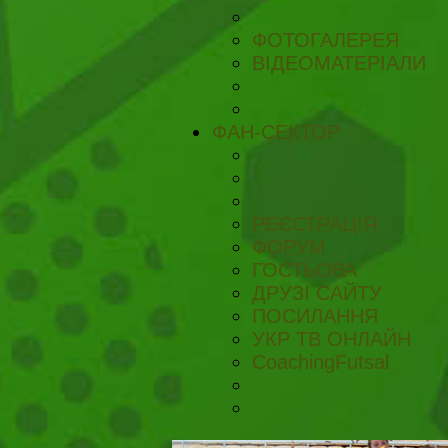
ФОТОГАЛЕРЕЯ
ВІДЕОМАТЕРІАЛИ
ФАН-СЕКТОР
РЕЄСТРАЦІЯ
ФОРУМ
ГОСТЬОВА
ДРУЗІ САЙТУ
ПОСИЛАННЯ
УКР ТВ ОНЛАЙН
CoachingFutsal