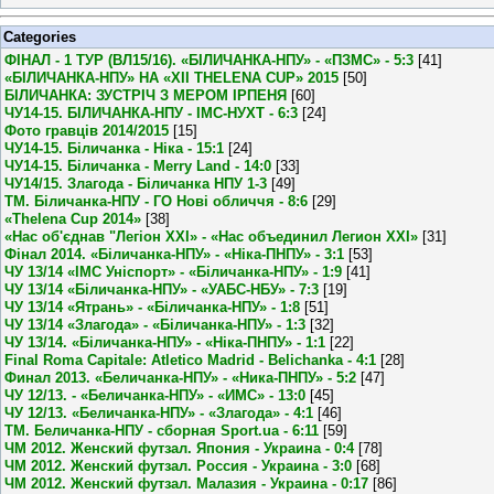
Categories
ФІНАЛ - 1 ТУР (ВЛ15/16). «БІЛИЧАНКА-НПУ» - «ПЗМС» - 5:3
[41]
«БІЛИЧАНКА-НПУ» НА «XII THELENA CUP» 2015
[50]
БІЛИЧАНКА: ЗУСТРІЧ З МЕРОМ ІРПЕНЯ
[60]
ЧУ14-15. БІЛИЧАНКА-НПУ - ІМС-НУХТ - 6:3
[24]
Фото гравців 2014/2015
[15]
ЧУ14-15. Біличанка - Ніка - 15:1
[24]
ЧУ14-15. Біличанка - Merry Land - 14:0
[33]
ЧУ14/15. Злагода - Біличанка НПУ 1-3
[49]
ТМ. Біличанка-НПУ - ГО Нові обличчя - 8:6
[29]
«Thelena Cup 2014»
[38]
«Нас об'єднав "Легіон XXI» - «Нас объединил Легион XXI»
[31]
Фінал 2014. «Біличанка-НПУ» - «Ніка-ПНПУ» - 3:1
[53]
ЧУ 13/14 «ІМС Уніспорт» - «Біличанка-НПУ» - 1:9
[41]
ЧУ 13/14 «Біличанка-НПУ» - «УАБС-НБУ» - 7:3
[19]
ЧУ 13/14 «Ятрань» - «Біличанка-НПУ» - 1:8
[51]
ЧУ 13/14 «Злагода» - «Біличанка-НПУ» - 1:3
[32]
ЧУ 13/14. «Біличанка-НПУ» - «Ніка-ПНПУ» - 1:1
[22]
Final Roma Capitale: Atletico Madrid - Belichanka - 4:1
[28]
Финал 2013. «Беличанка-НПУ» - «Ника-ПНПУ» - 5:2
[47]
ЧУ 12/13. - «Беличанка-НПУ» - «ИМС» - 13:0
[45]
ЧУ 12/13. «Беличанка-НПУ» - «Злагода» - 4:1
[46]
ТМ. Беличанка-НПУ - сборная Sport.ua - 6:11
[59]
ЧМ 2012. Женский футзал. Япония - Украина - 0:4
[78]
ЧМ 2012. Женский футзал. Россия - Украина - 3:0
[68]
ЧМ 2012. Женский футзал. Малазия - Украина - 0:17
[86]