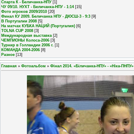
Спарта К - Беличанка-НПУ
[1]
ЧУ 09/10. НУХТ - Беличанка-НПУ - 1:14
[15]
Фото игроков 2009/2010
[20]
Финал КУ 2009. Беличанка НПУ - ДЮСШ-3 - 9:3
[9]
В Португалии 2008
[5]
На матчах КУБКА НАЦИЙ (Португалия)
[6]
TOLNA CUP 2008
[3]
Международная выставка
[2]
ЧЕМПИОНЫ Колоса-2006
[3]
Турнир в Голландии 2006 г.
[1]
КОМАНДА 2004-2006
[8]
Разное
[13]
Главная
»
Фотоальбом
»
Фінал 2014. «Біличанка-НПУ» - «Ніка-ПНПУ» 