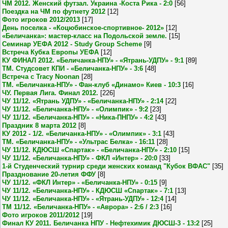
ЧМ 2012. Женский футзал. Украина -Коста Рика - 2:0
[56]
Поездка на ЧМ по футнету 2012
[12]
Фото игроков 2012/2013
[17]
День поселка - «Коцюбинское-спортивное- 2012»
[12]
«Беличанка»: мастер-класс на Подольской земле.
[15]
Семинар УЕФА 2012 - Study Group Scheme
[9]
Встреча Кубка Европы УЕФА
[12]
КУ ФИНАЛ 2012. «Беличанка-НПУ» - «Ятрань-УДПУ» - 9:1
[89]
ТМ. Студсовет КПИ - «Беличанка-НПУ» - 3:6
[48]
Встреча с Tracy Noonan
[28]
ТМ. «Беличанка-НПУ» - Фан-клуб «Динамо» Киев - 10:3
[16]
ЧУ. Первая Лига. Финал 2012.
[226]
ЧУ 11/12. «Ятрань УДПУ» - «Беличанка-НПУ» - 2:14
[22]
ЧУ 11/12. «Беличанка-НПУ» - «Олимпик» - 9:2
[23]
ЧУ 11/12. «Беличанка-НПУ» - «Ника-ПНПУ» - 4:2
[43]
Праздник 8 марта 2012
[8]
КУ 2012 - 1/2. «Беличанка-НПУ» - «Олимпик» - 3:1
[43]
ТМ. «Беличанка-НПУ» - «Ультрас Белка» - 16:11
[28]
ЧУ 11/12. КДЮСШ «Спартак» - «Беличанка-НПУ» - 2:10
[15]
ЧУ 11/12. «Беличанка-НПУ» - ФКЛ «Интер» - 20:0
[33]
1-й Студенческий турнир среди женских команд "Кубок ВФАС"
[35]
Празднование 20-летия ФФУ
[8]
ЧУ 11/12. «ФКЛ Интер» - «Беличанка-НПУ» - 0:15
[9]
ЧУ 11/12. «Беличанка-НПУ» - КДЮСШ «Спартак» - 7:1
[13]
ЧУ 11/12. «Беличанка-НПУ» - «Ятрань-УДПУ» - 12:4
[14]
ТМ 11/12. «Беличанка-НПУ» - «Аврора» - 2:6 / 2:3
[16]
Фото игроков 2011/2012
[19]
Финал КУ 2011. Беличанка НПУ - Нефтехимик ДЮСШ-3 - 13:2
[25]