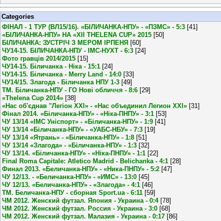
Categories
ФІНАЛ - 1 ТУР (ВЛ15/16). «БІЛИЧАНКА-НПУ» - «ПЗМС» - 5:3
[41]
«БІЛИЧАНКА-НПУ» НА «XII THELENA CUP» 2015
[50]
БІЛИЧАНКА: ЗУСТРІЧ З МЕРОМ ІРПЕНЯ
[60]
ЧУ14-15. БІЛИЧАНКА-НПУ - ІМС-НУХТ - 6:3
[24]
Фото гравців 2014/2015
[15]
ЧУ14-15. Біличанка - Ніка - 15:1
[24]
ЧУ14-15. Біличанка - Merry Land - 14:0
[33]
ЧУ14/15. Злагода - Біличанка НПУ 1-3
[49]
ТМ. Біличанка-НПУ - ГО Нові обличчя - 8:6
[29]
«Thelena Cup 2014»
[38]
«Нас об'єднав "Легіон XXI» - «Нас объединил Легион XXI»
[31]
Фінал 2014. «Біличанка-НПУ» - «Ніка-ПНПУ» - 3:1
[53]
ЧУ 13/14 «ІМС Уніспорт» - «Біличанка-НПУ» - 1:9
[41]
ЧУ 13/14 «Біличанка-НПУ» - «УАБС-НБУ» - 7:3
[19]
ЧУ 13/14 «Ятрань» - «Біличанка-НПУ» - 1:8
[51]
ЧУ 13/14 «Злагода» - «Біличанка-НПУ» - 1:3
[32]
ЧУ 13/14. «Біличанка-НПУ» - «Ніка-ПНПУ» - 1:1
[22]
Final Roma Capitale: Atletico Madrid - Belichanka - 4:1
[28]
Финал 2013. «Беличанка-НПУ» - «Ника-ПНПУ» - 5:2
[47]
ЧУ 12/13. - «Беличанка-НПУ» - «ИМС» - 13:0
[45]
ЧУ 12/13. «Беличанка-НПУ» - «Злагода» - 4:1
[46]
ТМ. Беличанка-НПУ - сборная Sport.ua - 6:11
[59]
ЧМ 2012. Женский футзал. Япония - Украина - 0:4
[78]
ЧМ 2012. Женский футзал. Россия - Украина - 3:0
[68]
ЧМ 2012. Женский футзал. Малазия - Украина - 0:17
[86]