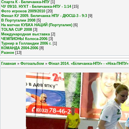
Спарта К - Беличанка-НПУ
[1]
ЧУ 09/10. НУХТ - Беличанка-НПУ - 1:14
[15]
Фото игроков 2009/2010
[20]
Финал КУ 2009. Беличанка НПУ - ДЮСШ-3 - 9:3
[9]
В Португалии 2008
[5]
На матчах КУБКА НАЦИЙ (Португалия)
[6]
TOLNA CUP 2008
[3]
Международная выставка
[2]
ЧЕМПИОНЫ Колоса-2006
[3]
Турнир в Голландии 2006 г.
[1]
КОМАНДА 2004-2006
[8]
Разное
[13]
Главная
»
Фотоальбом
»
Фінал 2014. «Біличанка-НПУ» - «Ніка-ПНПУ» 