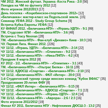
ЧМ 2012. Женский футзал. Украина -Коста Рика - 2:0
[56]
Поездка на ЧМ по футнету 2012
[12]
Фото игроков 2012/2013
[17]
День поселка - «Коцюбинское-спортивное- 2012»
[12]
«Беличанка»: мастер-класс на Подольской земле.
[15]
Семинар УЕФА 2012 - Study Group Scheme
[9]
Встреча Кубка Европы УЕФА
[12]
КУ ФИНАЛ 2012. «Беличанка-НПУ» - «Ятрань-УДПУ» - 9:1
[89]
ТМ. Студсовет КПИ - «Беличанка-НПУ» - 3:6
[48]
Встреча с Tracy Noonan
[28]
ТМ. «Беличанка-НПУ» - Фан-клуб «Динамо» Киев - 10:3
[16]
ЧУ. Первая Лига. Финал 2012.
[226]
ЧУ 11/12. «Ятрань УДПУ» - «Беличанка-НПУ» - 2:14
[22]
ЧУ 11/12. «Беличанка-НПУ» - «Олимпик» - 9:2
[23]
ЧУ 11/12. «Беличанка-НПУ» - «Ника-ПНПУ» - 4:2
[43]
Праздник 8 марта 2012
[8]
КУ 2012 - 1/2. «Беличанка-НПУ» - «Олимпик» - 3:1
[43]
ТМ. «Беличанка-НПУ» - «Ультрас Белка» - 16:11
[28]
ЧУ 11/12. КДЮСШ «Спартак» - «Беличанка-НПУ» - 2:10
[15]
ЧУ 11/12. «Беличанка-НПУ» - ФКЛ «Интер» - 20:0
[33]
1-й Студенческий турнир среди женских команд "Кубок ВФАС"
[35]
Празднование 20-летия ФФУ
[8]
ЧУ 11/12. «ФКЛ Интер» - «Беличанка-НПУ» - 0:15
[9]
ЧУ 11/12. «Беличанка-НПУ» - КДЮСШ «Спартак» - 7:1
[13]
ЧУ 11/12. «Беличанка-НПУ» - «Ятрань-УДПУ» - 12:4
[14]
ТМ 11/12. «Беличанка-НПУ» - «Аврора» - 2:6 / 2:3
[16]
Фото игроков 2011/2012
[19]
Финал КУ 2011. Беличанка НПУ - Нефтехимик ДЮСШ-3 - 13:2
[25]