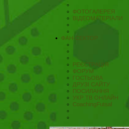
ФОТОГАЛЕРЕЯ
ВІДЕОМАТЕРІАЛИ
ФАН-СЕКТОР
РЕЄСТРАЦІЯ
ФОРУМ
ГОСТЬОВА
ДРУЗІ САЙТУ
ПОСИЛАННЯ
УКР ТВ ОНЛАЙН
CoachingFutsal