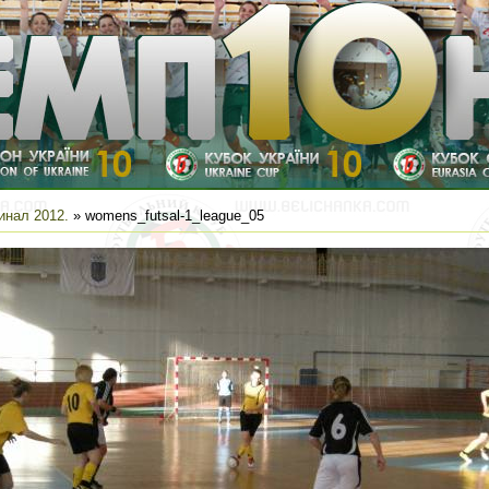
инал 2012.
» womens_futsal-1_league_05