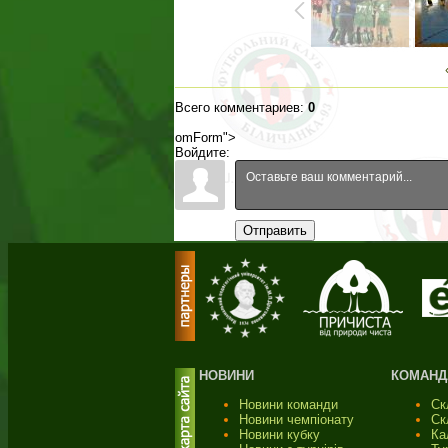
Всего комментариев
:
0
omForm">
Войдите:
Отправить
НОВИНИ
КОМАНД
Новини команди
Ск
Новини чемпіонату
Ск
Новини кубку
Ка