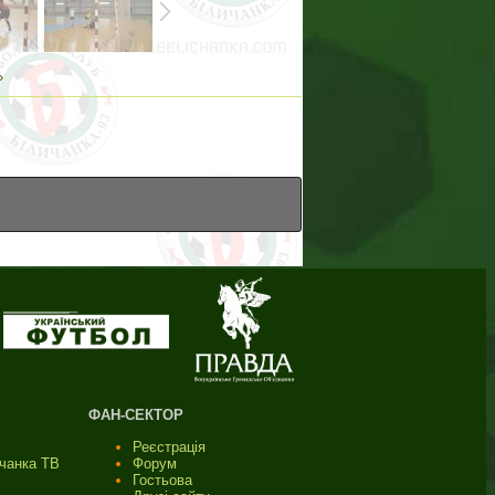
»
ФАН-СЕКТОР
Реєстрація
ичанка ТВ
Форум
Гостьова