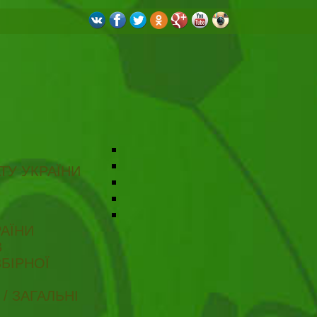
ТУ УКРАЇНИ
АЇНИ
В
БІРНОЇ
/ ЗАГАЛЬНІ