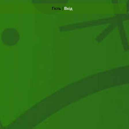
Гість
|
Вхід