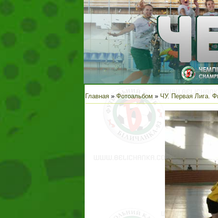
Главная
»
Фотоальбом
»
ЧУ. Первая Лига. Ф