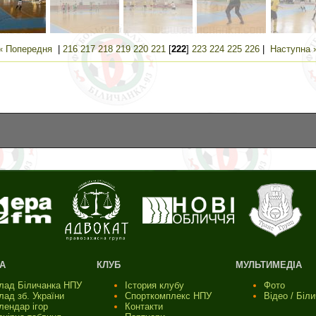
« Попередня
|
216
217
218
219
220
221
[
222
]
223
224
225
226
|
Наступна 
А
КЛУБ
МУЛЬТИМЕДІА
лад Біличанка НПУ
Істория клубу
Фото
лад зб. України
Спорткомплекс НПУ
Відео / Біл
лендар ігор
Контакти