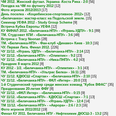
ЧМ 2012. Женский футзал. Украина -Коста Рика - 2:0
[56]
Поездка на ЧМ по футнету 2012
[12]
Фото игроков 2012/2013
[17]
День поселка - «Коцюбинское-спортивное- 2012»
[12]
«Беличанка»: мастер-класс на Подольской земле.
[15]
Семинар УЕФА 2012 - Study Group Scheme
[9]
Встреча Кубка Европы УЕФА
[12]
КУ ФИНАЛ 2012. «Беличанка-НПУ» - «Ятрань-УДПУ» - 9:1
[89]
ТМ. Студсовет КПИ - «Беличанка-НПУ» - 3:6
[48]
Встреча с Tracy Noonan
[28]
ТМ. «Беличанка-НПУ» - Фан-клуб «Динамо» Киев - 10:3
[16]
ЧУ. Первая Лига. Финал 2012.
[226]
ЧУ 11/12. «Ятрань УДПУ» - «Беличанка-НПУ» - 2:14
[22]
ЧУ 11/12. «Беличанка-НПУ» - «Олимпик» - 9:2
[23]
ЧУ 11/12. «Беличанка-НПУ» - «Ника-ПНПУ» - 4:2
[43]
Праздник 8 марта 2012
[8]
КУ 2012 - 1/2. «Беличанка-НПУ» - «Олимпик» - 3:1
[43]
ТМ. «Беличанка-НПУ» - «Ультрас Белка» - 16:11
[28]
ЧУ 11/12. КДЮСШ «Спартак» - «Беличанка-НПУ» - 2:10
[15]
ЧУ 11/12. «Беличанка-НПУ» - ФКЛ «Интер» - 20:0
[33]
1-й Студенческий турнир среди женских команд "Кубок ВФАС"
[35]
Празднование 20-летия ФФУ
[8]
ЧУ 11/12. «ФКЛ Интер» - «Беличанка-НПУ» - 0:15
[9]
ЧУ 11/12. «Беличанка-НПУ» - КДЮСШ «Спартак» - 7:1
[13]
ЧУ 11/12. «Беличанка-НПУ» - «Ятрань-УДПУ» - 12:4
[14]
ТМ 11/12. «Беличанка-НПУ» - «Аврора» - 2:6 / 2:3
[16]
Фото игроков 2011/2012
[19]
Финал КУ 2011. Беличанка НПУ - Нефтехимик ДЮСШ-3 - 13:2
[25]