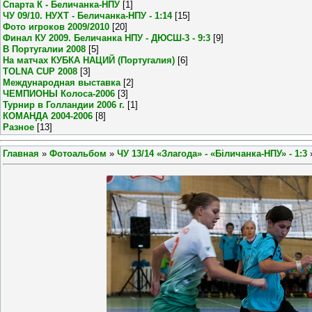
Спарта К - Беличанка-НПУ
[1]
ЧУ 09/10. НУХТ - Беличанка-НПУ - 1:14
[15]
Фото игроков 2009/2010
[20]
Финал КУ 2009. Беличанка НПУ - ДЮСШ-3 - 9:3
[9]
В Португалии 2008
[5]
На матчах КУБКА НАЦИЙ (Португалия)
[6]
TOLNA CUP 2008
[3]
Международная выставка
[2]
ЧЕМПИОНЫ Колоса-2006
[3]
Турнир в Голландии 2006 г.
[1]
КОМАНДА 2004-2006
[8]
Разное
[13]
Главная
»
Фотоальбом
»
ЧУ 13/14 «Злагода» - «Біличанка-НПУ» - 1:3
»