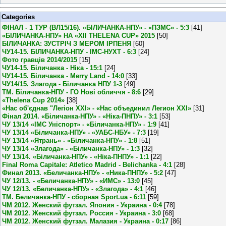
Categories
ФІНАЛ - 1 ТУР (ВЛ15/16). «БІЛИЧАНКА-НПУ» - «ПЗМС» - 5:3
[41]
«БІЛИЧАНКА-НПУ» НА «XII THELENA CUP» 2015
[50]
БІЛИЧАНКА: ЗУСТРІЧ З МЕРОМ ІРПЕНЯ
[60]
ЧУ14-15. БІЛИЧАНКА-НПУ - ІМС-НУХТ - 6:3
[24]
Фото гравців 2014/2015
[15]
ЧУ14-15. Біличанка - Ніка - 15:1
[24]
ЧУ14-15. Біличанка - Merry Land - 14:0
[33]
ЧУ14/15. Злагода - Біличанка НПУ 1-3
[49]
ТМ. Біличанка-НПУ - ГО Нові обличчя - 8:6
[29]
«Thelena Cup 2014»
[38]
«Нас об'єднав "Легіон XXI» - «Нас объединил Легион XXI»
[31]
Фінал 2014. «Біличанка-НПУ» - «Ніка-ПНПУ» - 3:1
[53]
ЧУ 13/14 «ІМС Уніспорт» - «Біличанка-НПУ» - 1:9
[41]
ЧУ 13/14 «Біличанка-НПУ» - «УАБС-НБУ» - 7:3
[19]
ЧУ 13/14 «Ятрань» - «Біличанка-НПУ» - 1:8
[51]
ЧУ 13/14 «Злагода» - «Біличанка-НПУ» - 1:3
[32]
ЧУ 13/14. «Біличанка-НПУ» - «Ніка-ПНПУ» - 1:1
[22]
Final Roma Capitale: Atletico Madrid - Belichanka - 4:1
[28]
Финал 2013. «Беличанка-НПУ» - «Ника-ПНПУ» - 5:2
[47]
ЧУ 12/13. - «Беличанка-НПУ» - «ИМС» - 13:0
[45]
ЧУ 12/13. «Беличанка-НПУ» - «Злагода» - 4:1
[46]
ТМ. Беличанка-НПУ - сборная Sport.ua - 6:11
[59]
ЧМ 2012. Женский футзал. Япония - Украина - 0:4
[78]
ЧМ 2012. Женский футзал. Россия - Украина - 3:0
[68]
ЧМ 2012. Женский футзал. Малазия - Украина - 0:17
[86]