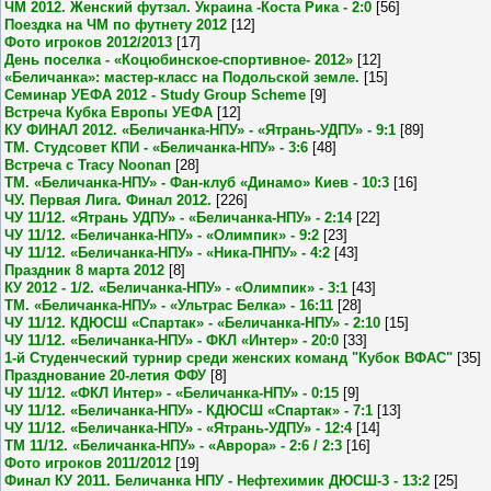
ЧМ 2012. Женский футзал. Украина -Коста Рика - 2:0
[56]
Поездка на ЧМ по футнету 2012
[12]
Фото игроков 2012/2013
[17]
День поселка - «Коцюбинское-спортивное- 2012»
[12]
«Беличанка»: мастер-класс на Подольской земле.
[15]
Семинар УЕФА 2012 - Study Group Scheme
[9]
Встреча Кубка Европы УЕФА
[12]
КУ ФИНАЛ 2012. «Беличанка-НПУ» - «Ятрань-УДПУ» - 9:1
[89]
ТМ. Студсовет КПИ - «Беличанка-НПУ» - 3:6
[48]
Встреча с Tracy Noonan
[28]
ТМ. «Беличанка-НПУ» - Фан-клуб «Динамо» Киев - 10:3
[16]
ЧУ. Первая Лига. Финал 2012.
[226]
ЧУ 11/12. «Ятрань УДПУ» - «Беличанка-НПУ» - 2:14
[22]
ЧУ 11/12. «Беличанка-НПУ» - «Олимпик» - 9:2
[23]
ЧУ 11/12. «Беличанка-НПУ» - «Ника-ПНПУ» - 4:2
[43]
Праздник 8 марта 2012
[8]
КУ 2012 - 1/2. «Беличанка-НПУ» - «Олимпик» - 3:1
[43]
ТМ. «Беличанка-НПУ» - «Ультрас Белка» - 16:11
[28]
ЧУ 11/12. КДЮСШ «Спартак» - «Беличанка-НПУ» - 2:10
[15]
ЧУ 11/12. «Беличанка-НПУ» - ФКЛ «Интер» - 20:0
[33]
1-й Студенческий турнир среди женских команд "Кубок ВФАС"
[35]
Празднование 20-летия ФФУ
[8]
ЧУ 11/12. «ФКЛ Интер» - «Беличанка-НПУ» - 0:15
[9]
ЧУ 11/12. «Беличанка-НПУ» - КДЮСШ «Спартак» - 7:1
[13]
ЧУ 11/12. «Беличанка-НПУ» - «Ятрань-УДПУ» - 12:4
[14]
ТМ 11/12. «Беличанка-НПУ» - «Аврора» - 2:6 / 2:3
[16]
Фото игроков 2011/2012
[19]
Финал КУ 2011. Беличанка НПУ - Нефтехимик ДЮСШ-3 - 13:2
[25]