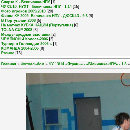
Спарта К - Беличанка-НПУ
[1]
ЧУ 09/10. НУХТ - Беличанка-НПУ - 1:14
[15]
Фото игроков 2009/2010
[20]
Финал КУ 2009. Беличанка НПУ - ДЮСШ-3 - 9:3
[9]
В Португалии 2008
[5]
На матчах КУБКА НАЦИЙ (Португалия)
[6]
TOLNA CUP 2008
[3]
Международная выставка
[2]
ЧЕМПИОНЫ Колоса-2006
[3]
Турнир в Голландии 2006 г.
[1]
КОМАНДА 2004-2006
[8]
Разное
[13]
Главная
»
Фотоальбом
»
ЧУ 13/14 «Ятрань» - «Біличанка-НПУ» - 1:8
»