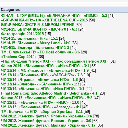
Categories
ФІНАЛ - 1 ТУР (ВЛ15/16). «БІЛИЧАНКА-НПУ» - «ПЗМС» - 5:3
[41]
«БІЛИЧАНКА-НПУ» НА «XII THELENA CUP» 2015
[50]
БІЛИЧАНКА: ЗУСТРІЧ З МЕРОМ ІРПЕНЯ
[60]
ЧУ14-15. БІЛИЧАНКА-НПУ - ІМС-НУХТ - 6:3
[24]
Фото гравців 2014/2015
[15]
ЧУ14-15. Біличанка - Ніка - 15:1
[24]
ЧУ14-15. Біличанка - Merry Land - 14:0
[33]
ЧУ14/15. Злагода - Біличанка НПУ 1-3
[49]
ТМ. Біличанка-НПУ - ГО Нові обличчя - 8:6
[29]
«Thelena Cup 2014»
[38]
«Нас об'єднав "Легіон XXI» - «Нас объединил Легион XXI»
[31]
Фінал 2014. «Біличанка-НПУ» - «Ніка-ПНПУ» - 3:1
[53]
ЧУ 13/14 «ІМС Уніспорт» - «Біличанка-НПУ» - 1:9
[41]
ЧУ 13/14 «Біличанка-НПУ» - «УАБС-НБУ» - 7:3
[19]
ЧУ 13/14 «Ятрань» - «Біличанка-НПУ» - 1:8
[51]
ЧУ 13/14 «Злагода» - «Біличанка-НПУ» - 1:3
[32]
ЧУ 13/14. «Біличанка-НПУ» - «Ніка-ПНПУ» - 1:1
[22]
Final Roma Capitale: Atletico Madrid - Belichanka - 4:1
[28]
Финал 2013. «Беличанка-НПУ» - «Ника-ПНПУ» - 5:2
[47]
ЧУ 12/13. - «Беличанка-НПУ» - «ИМС» - 13:0
[45]
ЧУ 12/13. «Беличанка-НПУ» - «Злагода» - 4:1
[46]
ТМ. Беличанка-НПУ - сборная Sport.ua - 6:11
[59]
ЧМ 2012. Женский футзал. Япония - Украина - 0:4
[78]
ЧМ 2012. Женский футзал. Россия - Украина - 3:0
[68]
ЧМ 2012. Женский футзал. Малазия - Украина - 0:17
[86]