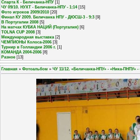
Спарта К - Беличанка-НПУ
[1]
ЧУ 09/10. НУХТ - Беличанка-НПУ - 1:14
[15]
Фото игроков 2009/2010
[20]
Финал КУ 2009. Беличанка НПУ - ДЮСШ-3 - 9:3
[9]
В Португалии 2008
[5]
На матчах КУБКА НАЦИЙ (Португалия)
[6]
TOLNA CUP 2008
[3]
Международная выставка
[2]
ЧЕМПИОНЫ Колоса-2006
[3]
Турнир в Голландии 2006 г.
[1]
КОМАНДА 2004-2006
[8]
Разное
[13]
Главная
»
Фотоальбом
»
ЧУ 11/12. «Беличанка-НПУ» - «Ника-ПНПУ» - 