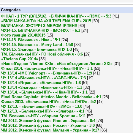
Categories
ФІНАЛ - 1 ТУР (ВЛ15/16). «БІЛИЧАНКА-НПУ» - «ПЗМС» - 5:3
[41]
«БІЛИЧАНКА-НПУ» НА «XII THELENA CUP» 2015
[50]
БІЛИЧАНКА: ЗУСТРІЧ З МЕРОМ ІРПЕНЯ
[60]
ЧУ14-15. БІЛИЧАНКА-НПУ - ІМС-НУХТ - 6:3
[24]
Фото гравців 2014/2015
[15]
ЧУ14-15. Біличанка - Ніка - 15:1
[24]
ЧУ14-15. Біличанка - Merry Land - 14:0
[33]
ЧУ14/15. Злагода - Біличанка НПУ 1-3
[49]
ТМ. Біличанка-НПУ - ГО Нові обличчя - 8:6
[29]
«Thelena Cup 2014»
[38]
«Нас об'єднав "Легіон XXI» - «Нас объединил Легион XXI»
[31]
Фінал 2014. «Біличанка-НПУ» - «Ніка-ПНПУ» - 3:1
[53]
ЧУ 13/14 «ІМС Уніспорт» - «Біличанка-НПУ» - 1:9
[41]
ЧУ 13/14 «Біличанка-НПУ» - «УАБС-НБУ» - 7:3
[19]
ЧУ 13/14 «Ятрань» - «Біличанка-НПУ» - 1:8
[51]
ЧУ 13/14 «Злагода» - «Біличанка-НПУ» - 1:3
[32]
ЧУ 13/14. «Біличанка-НПУ» - «Ніка-ПНПУ» - 1:1
[22]
Final Roma Capitale: Atletico Madrid - Belichanka - 4:1
[28]
Финал 2013. «Беличанка-НПУ» - «Ника-ПНПУ» - 5:2
[47]
ЧУ 12/13. - «Беличанка-НПУ» - «ИМС» - 13:0
[45]
ЧУ 12/13. «Беличанка-НПУ» - «Злагода» - 4:1
[46]
ТМ. Беличанка-НПУ - сборная Sport.ua - 6:11
[59]
ЧМ 2012. Женский футзал. Япония - Украина - 0:4
[78]
ЧМ 2012. Женский футзал. Россия - Украина - 3:0
[68]
ЧМ 2012. Женский футзал. Малазия - Украина - 0:17
[86]