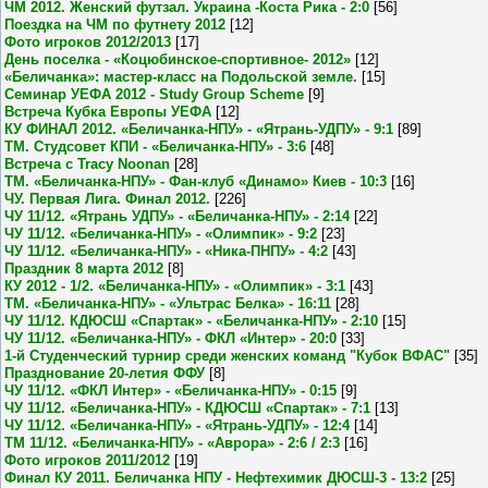
ЧМ 2012. Женский футзал. Украина -Коста Рика - 2:0
[56]
Поездка на ЧМ по футнету 2012
[12]
Фото игроков 2012/2013
[17]
День поселка - «Коцюбинское-спортивное- 2012»
[12]
«Беличанка»: мастер-класс на Подольской земле.
[15]
Семинар УЕФА 2012 - Study Group Scheme
[9]
Встреча Кубка Европы УЕФА
[12]
КУ ФИНАЛ 2012. «Беличанка-НПУ» - «Ятрань-УДПУ» - 9:1
[89]
ТМ. Студсовет КПИ - «Беличанка-НПУ» - 3:6
[48]
Встреча с Tracy Noonan
[28]
ТМ. «Беличанка-НПУ» - Фан-клуб «Динамо» Киев - 10:3
[16]
ЧУ. Первая Лига. Финал 2012.
[226]
ЧУ 11/12. «Ятрань УДПУ» - «Беличанка-НПУ» - 2:14
[22]
ЧУ 11/12. «Беличанка-НПУ» - «Олимпик» - 9:2
[23]
ЧУ 11/12. «Беличанка-НПУ» - «Ника-ПНПУ» - 4:2
[43]
Праздник 8 марта 2012
[8]
КУ 2012 - 1/2. «Беличанка-НПУ» - «Олимпик» - 3:1
[43]
ТМ. «Беличанка-НПУ» - «Ультрас Белка» - 16:11
[28]
ЧУ 11/12. КДЮСШ «Спартак» - «Беличанка-НПУ» - 2:10
[15]
ЧУ 11/12. «Беличанка-НПУ» - ФКЛ «Интер» - 20:0
[33]
1-й Студенческий турнир среди женских команд "Кубок ВФАС"
[35]
Празднование 20-летия ФФУ
[8]
ЧУ 11/12. «ФКЛ Интер» - «Беличанка-НПУ» - 0:15
[9]
ЧУ 11/12. «Беличанка-НПУ» - КДЮСШ «Спартак» - 7:1
[13]
ЧУ 11/12. «Беличанка-НПУ» - «Ятрань-УДПУ» - 12:4
[14]
ТМ 11/12. «Беличанка-НПУ» - «Аврора» - 2:6 / 2:3
[16]
Фото игроков 2011/2012
[19]
Финал КУ 2011. Беличанка НПУ - Нефтехимик ДЮСШ-3 - 13:2
[25]