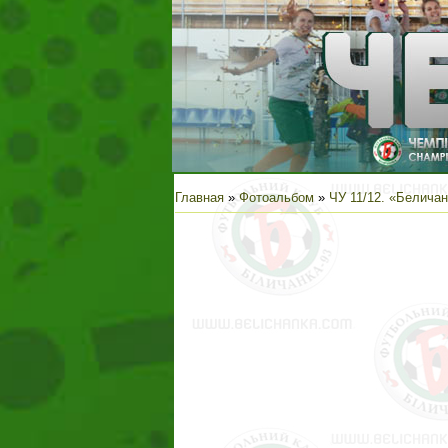
Главная
»
Фотоальбом
»
ЧУ 11/12. «Беличан