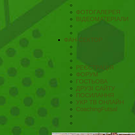
ФОТОГАЛЕРЕЯ
ВІДЕОМАТЕРІАЛИ
ФАН-СЕКТОР
РЕЄСТРАЦІЯ
ФОРУМ
ГОСТЬОВА
ДРУЗІ САЙТУ
ПОСИЛАННЯ
УКР ТВ ОНЛАЙН
CoachingFutsal