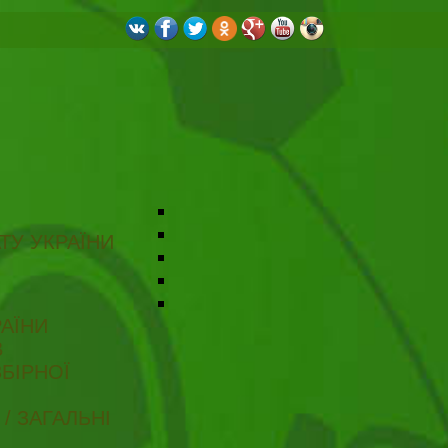
ТУ УКРАЇНИ
АЇНИ
В
БІРНОЇ
/ ЗАГАЛЬНІ