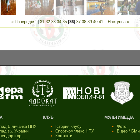
« Попередня
|
31
32
33
34
35
[
36
]
37
38
39
40
41
|
Наступна »
А
КЛУБ
МУЛЬТИМЕДІА
лад Біличанка НПУ
Істория клубу
Фото
лад зб. України
Спорткомплекс НПУ
Відео / Біл
лендар ігор
Контакти