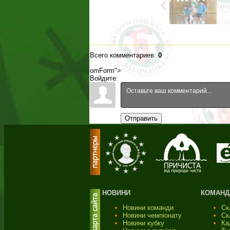
Всего комментариев
:
0
omForm">
Войдите:
Отправить
НОВИНИ
КОМАНД
Новини команди
Ск
Новини чемпіонату
Ск
Новини кубку
Ка