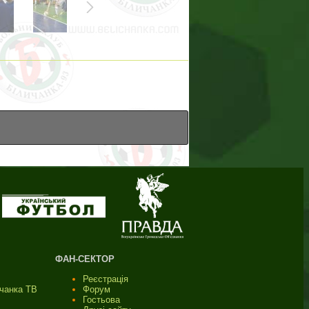
ФАН-СЕКТОР
Реєстрація
ичанка ТВ
Форум
Гостьова