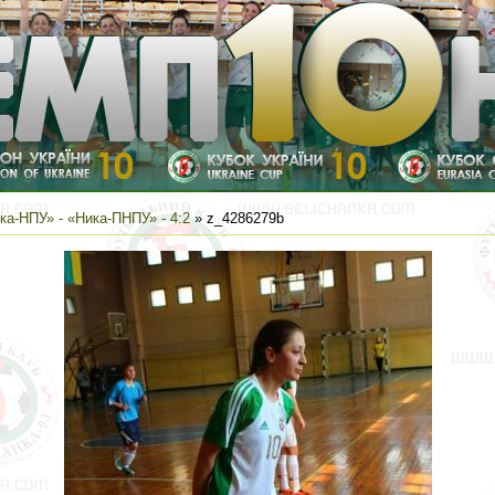
ка-НПУ» - «Ника-ПНПУ» - 4:2
» z_4286279b