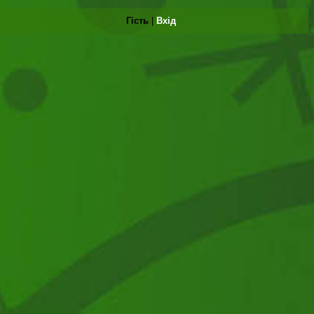
Гість
|
Вхід