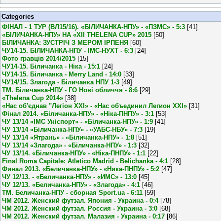
Categories
ФІНАЛ - 1 ТУР (ВЛ15/16). «БІЛИЧАНКА-НПУ» - «ПЗМС» - 5:3
[41]
«БІЛИЧАНКА-НПУ» НА «XII THELENA CUP» 2015
[50]
БІЛИЧАНКА: ЗУСТРІЧ З МЕРОМ ІРПЕНЯ
[60]
ЧУ14-15. БІЛИЧАНКА-НПУ - ІМС-НУХТ - 6:3
[24]
Фото гравців 2014/2015
[15]
ЧУ14-15. Біличанка - Ніка - 15:1
[24]
ЧУ14-15. Біличанка - Merry Land - 14:0
[33]
ЧУ14/15. Злагода - Біличанка НПУ 1-3
[49]
ТМ. Біличанка-НПУ - ГО Нові обличчя - 8:6
[29]
«Thelena Cup 2014»
[38]
«Нас об'єднав "Легіон XXI» - «Нас объединил Легион XXI»
[31]
Фінал 2014. «Біличанка-НПУ» - «Ніка-ПНПУ» - 3:1
[53]
ЧУ 13/14 «ІМС Уніспорт» - «Біличанка-НПУ» - 1:9
[41]
ЧУ 13/14 «Біличанка-НПУ» - «УАБС-НБУ» - 7:3
[19]
ЧУ 13/14 «Ятрань» - «Біличанка-НПУ» - 1:8
[51]
ЧУ 13/14 «Злагода» - «Біличанка-НПУ» - 1:3
[32]
ЧУ 13/14. «Біличанка-НПУ» - «Ніка-ПНПУ» - 1:1
[22]
Final Roma Capitale: Atletico Madrid - Belichanka - 4:1
[28]
Финал 2013. «Беличанка-НПУ» - «Ника-ПНПУ» - 5:2
[47]
ЧУ 12/13. - «Беличанка-НПУ» - «ИМС» - 13:0
[45]
ЧУ 12/13. «Беличанка-НПУ» - «Злагода» - 4:1
[46]
ТМ. Беличанка-НПУ - сборная Sport.ua - 6:11
[59]
ЧМ 2012. Женский футзал. Япония - Украина - 0:4
[78]
ЧМ 2012. Женский футзал. Россия - Украина - 3:0
[68]
ЧМ 2012. Женский футзал. Малазия - Украина - 0:17
[86]