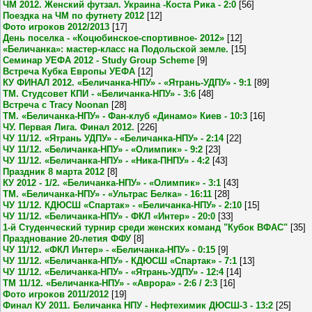
ЧМ 2012. Женский футзал. Украина -Коста Рика - 2:0
[56]
Поездка на ЧМ по футнету 2012
[12]
Фото игроков 2012/2013
[17]
День поселка - «Коцюбинское-спортивное- 2012»
[12]
«Беличанка»: мастер-класс на Подольской земле.
[15]
Семинар УЕФА 2012 - Study Group Scheme
[9]
Встреча Кубка Европы УЕФА
[12]
КУ ФИНАЛ 2012. «Беличанка-НПУ» - «Ятрань-УДПУ» - 9:1
[89]
ТМ. Студсовет КПИ - «Беличанка-НПУ» - 3:6
[48]
Встреча с Tracy Noonan
[28]
ТМ. «Беличанка-НПУ» - Фан-клуб «Динамо» Киев - 10:3
[16]
ЧУ. Первая Лига. Финал 2012.
[226]
ЧУ 11/12. «Ятрань УДПУ» - «Беличанка-НПУ» - 2:14
[22]
ЧУ 11/12. «Беличанка-НПУ» - «Олимпик» - 9:2
[23]
ЧУ 11/12. «Беличанка-НПУ» - «Ника-ПНПУ» - 4:2
[43]
Праздник 8 марта 2012
[8]
КУ 2012 - 1/2. «Беличанка-НПУ» - «Олимпик» - 3:1
[43]
ТМ. «Беличанка-НПУ» - «Ультрас Белка» - 16:11
[28]
ЧУ 11/12. КДЮСШ «Спартак» - «Беличанка-НПУ» - 2:10
[15]
ЧУ 11/12. «Беличанка-НПУ» - ФКЛ «Интер» - 20:0
[33]
1-й Студенческий турнир среди женских команд "Кубок ВФАС"
[35]
Празднование 20-летия ФФУ
[8]
ЧУ 11/12. «ФКЛ Интер» - «Беличанка-НПУ» - 0:15
[9]
ЧУ 11/12. «Беличанка-НПУ» - КДЮСШ «Спартак» - 7:1
[13]
ЧУ 11/12. «Беличанка-НПУ» - «Ятрань-УДПУ» - 12:4
[14]
ТМ 11/12. «Беличанка-НПУ» - «Аврора» - 2:6 / 2:3
[16]
Фото игроков 2011/2012
[19]
Финал КУ 2011. Беличанка НПУ - Нефтехимик ДЮСШ-3 - 13:2
[25]