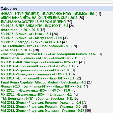
Categories
ФІНАЛ - 1 ТУР (ВЛ15/16). «БІЛИЧАНКА-НПУ» - «ПЗМС» - 5:3
[41]
«БІЛИЧАНКА-НПУ» НА «XII THELENA CUP» 2015
[50]
БІЛИЧАНКА: ЗУСТРІЧ З МЕРОМ ІРПЕНЯ
[60]
ЧУ14-15. БІЛИЧАНКА-НПУ - ІМС-НУХТ - 6:3
[24]
Фото гравців 2014/2015
[15]
ЧУ14-15. Біличанка - Ніка - 15:1
[24]
ЧУ14-15. Біличанка - Merry Land - 14:0
[33]
ЧУ14/15. Злагода - Біличанка НПУ 1-3
[49]
ТМ. Біличанка-НПУ - ГО Нові обличчя - 8:6
[29]
«Thelena Cup 2014»
[38]
«Нас об'єднав "Легіон XXI» - «Нас объединил Легион XXI»
[31]
Фінал 2014. «Біличанка-НПУ» - «Ніка-ПНПУ» - 3:1
[53]
ЧУ 13/14 «ІМС Уніспорт» - «Біличанка-НПУ» - 1:9
[41]
ЧУ 13/14 «Біличанка-НПУ» - «УАБС-НБУ» - 7:3
[19]
ЧУ 13/14 «Ятрань» - «Біличанка-НПУ» - 1:8
[51]
ЧУ 13/14 «Злагода» - «Біличанка-НПУ» - 1:3
[32]
ЧУ 13/14. «Біличанка-НПУ» - «Ніка-ПНПУ» - 1:1
[22]
Final Roma Capitale: Atletico Madrid - Belichanka - 4:1
[28]
Финал 2013. «Беличанка-НПУ» - «Ника-ПНПУ» - 5:2
[47]
ЧУ 12/13. - «Беличанка-НПУ» - «ИМС» - 13:0
[45]
ЧУ 12/13. «Беличанка-НПУ» - «Злагода» - 4:1
[46]
ТМ. Беличанка-НПУ - сборная Sport.ua - 6:11
[59]
ЧМ 2012. Женский футзал. Япония - Украина - 0:4
[78]
ЧМ 2012. Женский футзал. Россия - Украина - 3:0
[68]
ЧМ 2012. Женский футзал. Малазия - Украина - 0:17
[86]