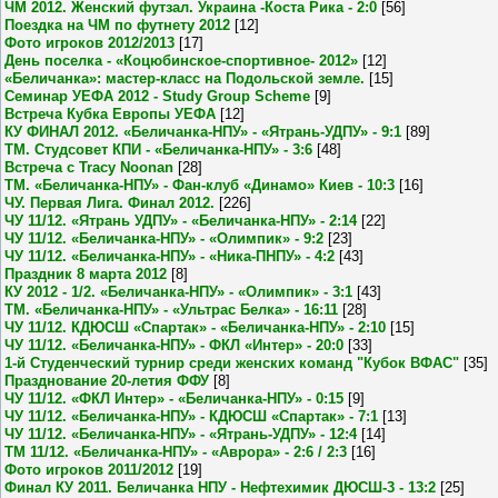
ЧМ 2012. Женский футзал. Украина -Коста Рика - 2:0
[56]
Поездка на ЧМ по футнету 2012
[12]
Фото игроков 2012/2013
[17]
День поселка - «Коцюбинское-спортивное- 2012»
[12]
«Беличанка»: мастер-класс на Подольской земле.
[15]
Семинар УЕФА 2012 - Study Group Scheme
[9]
Встреча Кубка Европы УЕФА
[12]
КУ ФИНАЛ 2012. «Беличанка-НПУ» - «Ятрань-УДПУ» - 9:1
[89]
ТМ. Студсовет КПИ - «Беличанка-НПУ» - 3:6
[48]
Встреча с Tracy Noonan
[28]
ТМ. «Беличанка-НПУ» - Фан-клуб «Динамо» Киев - 10:3
[16]
ЧУ. Первая Лига. Финал 2012.
[226]
ЧУ 11/12. «Ятрань УДПУ» - «Беличанка-НПУ» - 2:14
[22]
ЧУ 11/12. «Беличанка-НПУ» - «Олимпик» - 9:2
[23]
ЧУ 11/12. «Беличанка-НПУ» - «Ника-ПНПУ» - 4:2
[43]
Праздник 8 марта 2012
[8]
КУ 2012 - 1/2. «Беличанка-НПУ» - «Олимпик» - 3:1
[43]
ТМ. «Беличанка-НПУ» - «Ультрас Белка» - 16:11
[28]
ЧУ 11/12. КДЮСШ «Спартак» - «Беличанка-НПУ» - 2:10
[15]
ЧУ 11/12. «Беличанка-НПУ» - ФКЛ «Интер» - 20:0
[33]
1-й Студенческий турнир среди женских команд "Кубок ВФАС"
[35]
Празднование 20-летия ФФУ
[8]
ЧУ 11/12. «ФКЛ Интер» - «Беличанка-НПУ» - 0:15
[9]
ЧУ 11/12. «Беличанка-НПУ» - КДЮСШ «Спартак» - 7:1
[13]
ЧУ 11/12. «Беличанка-НПУ» - «Ятрань-УДПУ» - 12:4
[14]
ТМ 11/12. «Беличанка-НПУ» - «Аврора» - 2:6 / 2:3
[16]
Фото игроков 2011/2012
[19]
Финал КУ 2011. Беличанка НПУ - Нефтехимик ДЮСШ-3 - 13:2
[25]