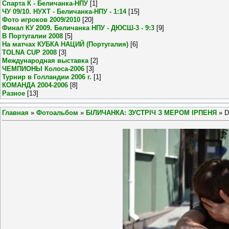
Спарта К - Беличанка-НПУ
[1]
ЧУ 09/10. НУХТ - Беличанка-НПУ - 1:14
[15]
Фото игроков 2009/2010
[20]
Финал КУ 2009. Беличанка НПУ - ДЮСШ-3 - 9:3
[9]
В Португалии 2008
[5]
На матчах КУБКА НАЦИЙ (Португалия)
[6]
TOLNA CUP 2008
[3]
Международная выставка
[2]
ЧЕМПИОНЫ Колоса-2006
[3]
Турнир в Голландии 2006 г.
[1]
КОМАНДА 2004-2006
[8]
Разное
[13]
Главная
»
Фотоальбом
»
БІЛИЧАНКА: ЗУСТРІЧ З МЕРОМ ІРПЕНЯ
» D