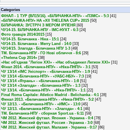
Categories
ФІНАЛ - 1 ТУР (ВЛ15/16). «БІЛИЧАНКА-НПУ» - «ПЗМС» - 5:3
[41]
«БІЛИЧАНКА-НПУ» НА «XII THELENA CUP» 2015
[50]
БІЛИЧАНКА: ЗУСТРІЧ З МЕРОМ ІРПЕНЯ
[60]
ЧУ14-15. БІЛИЧАНКА-НПУ - ІМС-НУХТ - 6:3
[24]
Фото гравців 2014/2015
[15]
ЧУ14-15. Біличанка - Ніка - 15:1
[24]
ЧУ14-15. Біличанка - Merry Land - 14:0
[33]
ЧУ14/15. Злагода - Біличанка НПУ 1-3
[49]
ТМ. Біличанка-НПУ - ГО Нові обличчя - 8:6
[29]
«Thelena Cup 2014»
[38]
«Нас об'єднав "Легіон XXI» - «Нас объединил Легион XXI»
[31]
Фінал 2014. «Біличанка-НПУ» - «Ніка-ПНПУ» - 3:1
[53]
ЧУ 13/14 «ІМС Уніспорт» - «Біличанка-НПУ» - 1:9
[41]
ЧУ 13/14 «Біличанка-НПУ» - «УАБС-НБУ» - 7:3
[19]
ЧУ 13/14 «Ятрань» - «Біличанка-НПУ» - 1:8
[51]
ЧУ 13/14 «Злагода» - «Біличанка-НПУ» - 1:3
[32]
ЧУ 13/14. «Біличанка-НПУ» - «Ніка-ПНПУ» - 1:1
[22]
Final Roma Capitale: Atletico Madrid - Belichanka - 4:1
[28]
Финал 2013. «Беличанка-НПУ» - «Ника-ПНПУ» - 5:2
[47]
ЧУ 12/13. - «Беличанка-НПУ» - «ИМС» - 13:0
[45]
ЧУ 12/13. «Беличанка-НПУ» - «Злагода» - 4:1
[46]
ТМ. Беличанка-НПУ - сборная Sport.ua - 6:11
[59]
ЧМ 2012. Женский футзал. Япония - Украина - 0:4
[78]
ЧМ 2012. Женский футзал. Россия - Украина - 3:0
[68]
ЧМ 2012. Женский футзал. Малазия - Украина - 0:17
[86]