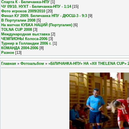
Спарта К - Беличанка-НПУ
[1]
ЧУ 09/10. НУХТ - Беличанка-НПУ - 1:14
[15]
Фото игроков 2009/2010
[20]
Финал КУ 2009. Беличанка НПУ - ДЮСШ-3 - 9:3
[9]
В Португалии 2008
[5]
На матчах КУБКА НАЦИЙ (Португалия)
[6]
TOLNA CUP 2008
[3]
Международная выставка
[2]
ЧЕМПИОНЫ Колоса-2006
[3]
Турнир в Голландии 2006 г.
[1]
КОМАНДА 2004-2006
[8]
Разное
[13]
Главная
»
Фотоальбом
»
«БІЛИЧАНКА-НПУ» НА «XII THELENA CUP» 