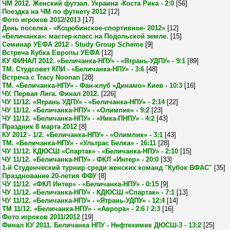
ЧМ 2012. Женский футзал. Украина -Коста Рика - 2:0
[56]
Поездка на ЧМ по футнету 2012
[12]
Фото игроков 2012/2013
[17]
День поселка - «Коцюбинское-спортивное- 2012»
[12]
«Беличанка»: мастер-класс на Подольской земле.
[15]
Семинар УЕФА 2012 - Study Group Scheme
[9]
Встреча Кубка Европы УЕФА
[12]
КУ ФИНАЛ 2012. «Беличанка-НПУ» - «Ятрань-УДПУ» - 9:1
[89]
ТМ. Студсовет КПИ - «Беличанка-НПУ» - 3:6
[48]
Встреча с Tracy Noonan
[28]
ТМ. «Беличанка-НПУ» - Фан-клуб «Динамо» Киев - 10:3
[16]
ЧУ. Первая Лига. Финал 2012.
[226]
ЧУ 11/12. «Ятрань УДПУ» - «Беличанка-НПУ» - 2:14
[22]
ЧУ 11/12. «Беличанка-НПУ» - «Олимпик» - 9:2
[23]
ЧУ 11/12. «Беличанка-НПУ» - «Ника-ПНПУ» - 4:2
[43]
Праздник 8 марта 2012
[8]
КУ 2012 - 1/2. «Беличанка-НПУ» - «Олимпик» - 3:1
[43]
ТМ. «Беличанка-НПУ» - «Ультрас Белка» - 16:11
[28]
ЧУ 11/12. КДЮСШ «Спартак» - «Беличанка-НПУ» - 2:10
[15]
ЧУ 11/12. «Беличанка-НПУ» - ФКЛ «Интер» - 20:0
[33]
1-й Студенческий турнир среди женских команд "Кубок ВФАС"
[35]
Празднование 20-летия ФФУ
[8]
ЧУ 11/12. «ФКЛ Интер» - «Беличанка-НПУ» - 0:15
[9]
ЧУ 11/12. «Беличанка-НПУ» - КДЮСШ «Спартак» - 7:1
[13]
ЧУ 11/12. «Беличанка-НПУ» - «Ятрань-УДПУ» - 12:4
[14]
ТМ 11/12. «Беличанка-НПУ» - «Аврора» - 2:6 / 2:3
[16]
Фото игроков 2011/2012
[19]
Финал КУ 2011. Беличанка НПУ - Нефтехимик ДЮСШ-3 - 13:2
[25]