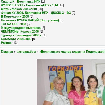
Спарта К - Беличанка-НПУ
[1]
ЧУ 09/10. НУХТ - Беличанка-НПУ - 1:14
[15]
Фото игроков 2009/2010
[20]
Финал КУ 2009. Беличанка НПУ - ДЮСШ-3 - 9:3
[9]
В Португалии 2008
[5]
На матчах КУБКА НАЦИЙ (Португалия)
[6]
TOLNA CUP 2008
[3]
Международная выставка
[2]
ЧЕМПИОНЫ Колоса-2006
[3]
Турнир в Голландии 2006 г.
[1]
КОМАНДА 2004-2006
[8]
Разное
[13]
Главная
»
Фотоальбом
»
«Беличанка»: мастер-класс на Подольской