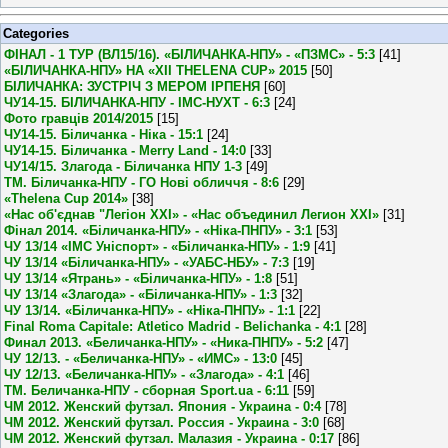
Categories
ФІНАЛ - 1 ТУР (ВЛ15/16). «БІЛИЧАНКА-НПУ» - «ПЗМС» - 5:3
[41]
«БІЛИЧАНКА-НПУ» НА «XII THELENA CUP» 2015
[50]
БІЛИЧАНКА: ЗУСТРІЧ З МЕРОМ ІРПЕНЯ
[60]
ЧУ14-15. БІЛИЧАНКА-НПУ - ІМС-НУХТ - 6:3
[24]
Фото гравців 2014/2015
[15]
ЧУ14-15. Біличанка - Ніка - 15:1
[24]
ЧУ14-15. Біличанка - Merry Land - 14:0
[33]
ЧУ14/15. Злагода - Біличанка НПУ 1-3
[49]
ТМ. Біличанка-НПУ - ГО Нові обличчя - 8:6
[29]
«Thelena Cup 2014»
[38]
«Нас об'єднав "Легіон XXI» - «Нас объединил Легион XXI»
[31]
Фінал 2014. «Біличанка-НПУ» - «Ніка-ПНПУ» - 3:1
[53]
ЧУ 13/14 «ІМС Уніспорт» - «Біличанка-НПУ» - 1:9
[41]
ЧУ 13/14 «Біличанка-НПУ» - «УАБС-НБУ» - 7:3
[19]
ЧУ 13/14 «Ятрань» - «Біличанка-НПУ» - 1:8
[51]
ЧУ 13/14 «Злагода» - «Біличанка-НПУ» - 1:3
[32]
ЧУ 13/14. «Біличанка-НПУ» - «Ніка-ПНПУ» - 1:1
[22]
Final Roma Capitale: Atletico Madrid - Belichanka - 4:1
[28]
Финал 2013. «Беличанка-НПУ» - «Ника-ПНПУ» - 5:2
[47]
ЧУ 12/13. - «Беличанка-НПУ» - «ИМС» - 13:0
[45]
ЧУ 12/13. «Беличанка-НПУ» - «Злагода» - 4:1
[46]
ТМ. Беличанка-НПУ - сборная Sport.ua - 6:11
[59]
ЧМ 2012. Женский футзал. Япония - Украина - 0:4
[78]
ЧМ 2012. Женский футзал. Россия - Украина - 3:0
[68]
ЧМ 2012. Женский футзал. Малазия - Украина - 0:17
[86]