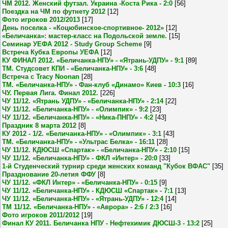
ЧМ 2012. Женский футзал. Украина -Коста Рика - 2:0
[56]
Поездка на ЧМ по футнету 2012
[12]
Фото игроков 2012/2013
[17]
День поселка - «Коцюбинское-спортивное- 2012»
[12]
«Беличанка»: мастер-класс на Подольской земле.
[15]
Семинар УЕФА 2012 - Study Group Scheme
[9]
Встреча Кубка Европы УЕФА
[12]
КУ ФИНАЛ 2012. «Беличанка-НПУ» - «Ятрань-УДПУ» - 9:1
[89]
ТМ. Студсовет КПИ - «Беличанка-НПУ» - 3:6
[48]
Встреча с Tracy Noonan
[28]
ТМ. «Беличанка-НПУ» - Фан-клуб «Динамо» Киев - 10:3
[16]
ЧУ. Первая Лига. Финал 2012.
[226]
ЧУ 11/12. «Ятрань УДПУ» - «Беличанка-НПУ» - 2:14
[22]
ЧУ 11/12. «Беличанка-НПУ» - «Олимпик» - 9:2
[23]
ЧУ 11/12. «Беличанка-НПУ» - «Ника-ПНПУ» - 4:2
[43]
Праздник 8 марта 2012
[8]
КУ 2012 - 1/2. «Беличанка-НПУ» - «Олимпик» - 3:1
[43]
ТМ. «Беличанка-НПУ» - «Ультрас Белка» - 16:11
[28]
ЧУ 11/12. КДЮСШ «Спартак» - «Беличанка-НПУ» - 2:10
[15]
ЧУ 11/12. «Беличанка-НПУ» - ФКЛ «Интер» - 20:0
[33]
1-й Студенческий турнир среди женских команд "Кубок ВФАС"
[35]
Празднование 20-летия ФФУ
[8]
ЧУ 11/12. «ФКЛ Интер» - «Беличанка-НПУ» - 0:15
[9]
ЧУ 11/12. «Беличанка-НПУ» - КДЮСШ «Спартак» - 7:1
[13]
ЧУ 11/12. «Беличанка-НПУ» - «Ятрань-УДПУ» - 12:4
[14]
ТМ 11/12. «Беличанка-НПУ» - «Аврора» - 2:6 / 2:3
[16]
Фото игроков 2011/2012
[19]
Финал КУ 2011. Беличанка НПУ - Нефтехимик ДЮСШ-3 - 13:2
[25]