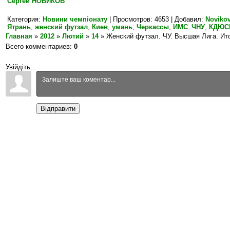
Сергей НОВИКОВ
Категория
:
Новини чемпіонату
|
Просмотров
: 4653 |
Добавил
:
Noviko
Ятрань
,
женский футзал
,
Киев
,
умань
,
Черкассы
,
ИМС_ЧНУ
,
КДЮС
Главная
»
2012
»
Лютий
»
14
» Женский футзал. ЧУ. Высшая Лига. Ито
Всего комментариев
:
0
Увійдіть:
Відправити