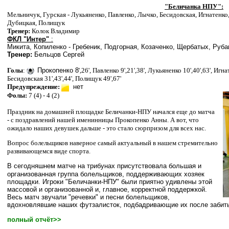
"Беличанка НПУ":
Мельничук, Гурская - Лукьяненко, Павленко, Лычко, Бесидовская, Игнатенк
Дубицкая, Полищук
Тренер:
Колок Владимир
ФКЛ "Интер"
:
Микита, Копиленко - Гребеник, Подгорная, Козаченко, Щербатых, Руба
Тренер:
Бельцов Сергей
Голы
:
Прокопенко 8
'
,26
'
, Павленко 9
'
,21
'
,38
'
, Лукьяненко 10
'
,40
'
,63
'
, Игна
Бесидовская 31
'
,43
'
,44
'
, Полищук 49
'
,67
'
П
редупреждение:
нет
Фолы:
7 (4) - 4 (2)
Праздник на домашней площадке Беличанки-НПУ начался еще до матча
- с поздравлений нашей именинницы Прокопенко Анны. А вот, что
ожидало наших девушек дальше - это стало сюрпризом для всех нас.
Вопрос болельщиков наверное самый актуальный в нашем стремительно
развивающемся виде спорта.
В сегодняшнем матче на трибунах присутствовала большая и
организованная группа болельщиков, поддерживающих хозяек
площадки. Игроки "Беличанки-НПУ" были приятно удивлены этой
массовой и организованной и, главное, корректной поддержкой.
Весь матч звучали "речевки" и песни болельщиков,
вдохновлявшие наших футзалисток, подбадривающие их после забиты
полный отчёт>>