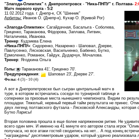
"Злагода-Олимпик" г. Днепропетровск
-
"Ника-ПНПУ" г. Полтава
-
2:
Матч первого круга - 5:2
11.
02
.2012 года.
г. Днепр-к, СК "Шинник"
Арбитры:
Иванов О. (Днепр-к), Кухар О. (Кривой Рог
)
«Злагода-Олимпик»
:
Сагайдачная
, Басалыга
-
Соболева,
Гриценко, Тараканова, Фёдорова, Заплава, Литвин,
Наталичева, Иванова.
Тренер
: Кудзиева Елена
«Ника-ПНПУ»
: Сидоренко,
Назаренко -
Шаповал, Дзерве,
Павлусенко, Лясковская, Васильченко, Бабенко, Бутко,
Ермоленко, Романюк, Гайдук, Дударчук, Мочалова.
Тренер
: Ягодкина Ольга
Голы
:
Тараканова 41', Гриценко 70'.
Предупреждения
:
Шаповал 23', Дзерве 27'.
Фолы:
4 (3) - 10 (4)
А вот в Днепропетровске
был сыгран центральный матч в
туре, в котором встречались соседи по турнирной таблице и
соперники за призовые места нынешнего чемпионата. Видим по резуль
площадки. Тяжелый, нервный первый тайм результата не принес.
Отме
двух легенд полтавского футзала
- Лясковской Александры, которая 
Бутко Ларисы!
Вторая половина прошла в еще более напряженном ритме.
Не удивите
всего один мяч. И именно на 41 минуте его автором стала игрок "Оли
получаса, но все атаки гостей сводились на нет... А под конец встре
"награждены" десятиметровым ударом, который удачно реализовала 