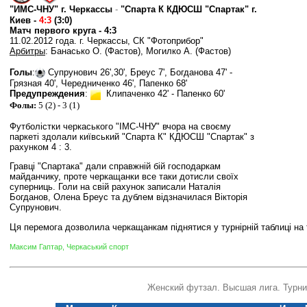
"ИМС-ЧНУ" г. Черкассы
-
"Спарта К КДЮСШ "Спартак" г.
Киев
-
4:3
(3:0)
Матч первого круга - 4:3
11.
02
.2012 года.
г. Черкассы, СК "Фотоприбор"
Арбитры
:
Банасько О. (Фастов), Могилко А. (
Фастов
)
Голы
:
Супрунович 26
',30
', Бреус 7
', Богданова 47
' -
Грязная 40
', Чередниченко 46
', Папенко 68
'
Предупреждения
:
Клипаченко 42
' - Папенко 60
'
Фолы:
5 (2) - 3 (1)
Футболістки черкаського "ІМС-ЧНУ" вчора на своєму
паркеті здолали київський "Спарта К" КДЮСШ "Спартак" з
рахунком 4 : 3.
Гравці "Спартака" дали справжній бій господаркам
майданчику, проте черкащанки все таки дотисли своїх
суперниць. Голи на свій рахунок записали Наталія
Богданов, Олена Бреус та дублем відзначилася Вікторія
Супрунович.
Ця перемога дозволила черкащанкам піднятися у турнірній таблиці на
Максим Гаптар
, Черкаський спорт
Женский футзал. Высшая лига. Турн