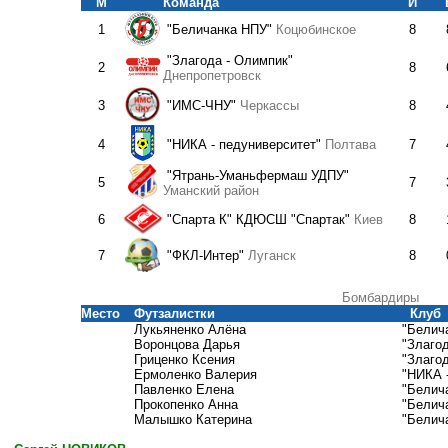
М
Команда
И
1
"Беличанка НПУ"
Коцюбинское
8
"Злагода - Олимпик"
2
8
Днепропетровск
3
"ИМС-ЧНУ"
Черкассы
8
4
"НИКА - педуниверситет"
Полтава
7
"Ятрань-Уманьфермаш УДПУ"
5
7
Уманский район
6
"Спарта К" КДЮСШ "Спартак"
Киев
8
7
"ФКЛ-Интер"
Луганск
8
Бомбардиры
Место
Футзалистки
Клуб
Лукьяненко Алёна
"Белич
Воронцова Дарья
"Злагод
Гриценко Ксения
"Злагод
Ермоленко Валерия
"НИКА 
Павленко Елена
"Белич
Прокопенко Анна
"Белич
Малышко Катерина
"Белич