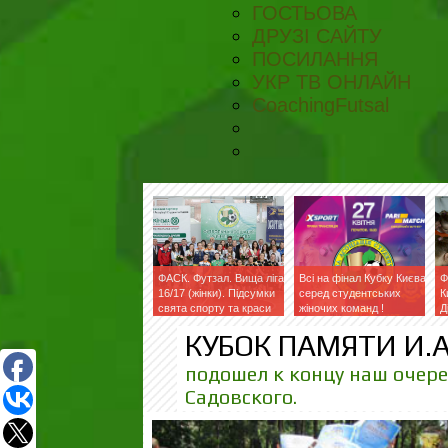
ГОСТЬОВА
ДРУЗІ САЙТУ
ПОСИЛАННЯ
УКР ТВ ОНЛАЙН
CoachingFutsal
ФАСК. Футзал. Вища ліга
Всі на фінал Кубку Києва
Ф
16/17 (жінки). Підсумки
серед студентських
К
свята спорту та краси
жіночих команд !
Д
КУБОК ПАМЯТИ И.А
подошел к концу наш очер
Садовского.