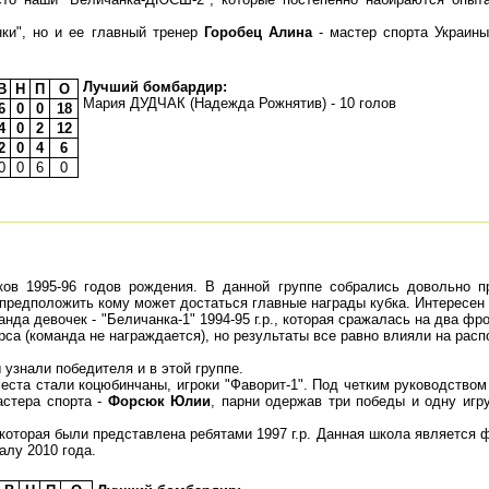
нки", но и ее главный тренер
Горобец Алина
- мастер спорта Украины
Лучший бомбардир:
В
Н
П
О
Мария ДУДЧАК (Надежда Рожнятив) - 10 голов
6
0
0
18
4
0
2
12
2
0
4
6
0
0
6
0
ков 1995-96 годов рождения. В данной группе собрались довольно п
 предположить кому может достаться главные награды кубка. Интересен 
нда девочек - "Беличанка-1" 1994-95 г.р., которая сражалась на два фро
рса (команда не награждается), но результаты все равно влияли на рас
узнали победителя и в этой группе.
ста стали коцюбинчаны, игроки "Фаворит-1". Под четким руководством
астера спорта -
Форсюк Юлии
, парни одержав три победы и одну игр
которая были представлена ребятами 1997 г.р. Данная школа является
алу 2010 года.