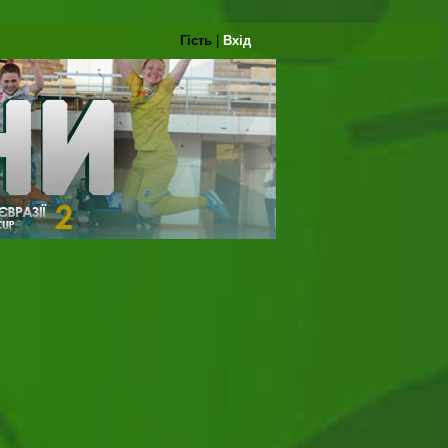
Гість
|
Вхід