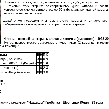
Приятно, что с каждым годом интерес к этому кубку все растет.
В течении трех жарких по-спортивному дней жители и гости
Коцюбинское смогли увидеть более 50-и футзальных матчей команд
уголочков нашей Украины.
Давайте же подведем итог выступления команд и узнаем, кто
победителями и презерами этого престижного турнира.
Начнем с вековой категории
мальчики-девочки (смешаная) - 1998-200
Тут за первое место сражались 8 участников (2 команды мальчик
о 4 команды:
анды
В
Н
П
О
жда (Гребенка)
3
0
0
9
чанка-ДЮСШ-1 (Коцюб.)
2
0
1
6
р (Кобеляки)
1
0
2
3
рит-2 (Коцюбинское)
0
0
3
0
чи:
 1:7
9
гории стала игрок
"Надежды" Гребенка - Шевченко Юлия - 23 гола