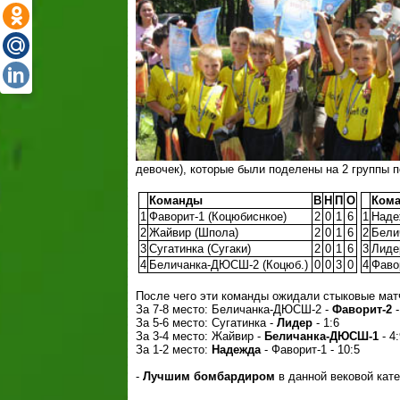
девочек), которые были поделены на 2 группы п
Команды
В
Н
П
О
Ком
1
Фаворит-1 (Коцюбиснкое)
2
0
1
6
1
Наде
2
Жайвир (Шпола)
2
0
1
6
2
Бели
3
Сугатинка (Сугаки)
2
0
1
6
3
Лиде
4
Беличанка-ДЮСШ-2 (Коцюб.)
0
0
3
0
4
Фаво
После чего эти команды ожидали стыковые мат
За 7-8 место: Беличанка-ДЮСШ-2 -
Фаворит-2
-
За 5-6 место: Сугатинка -
Лидер
- 1:6
За 3-4 место: Жайвир -
Беличанка-ДЮСШ-1
- 4:
За 1-2 место:
Надежда
- Фаворит-1 - 10:5
-
Лучшим бомбардиром
в данной вековой кате