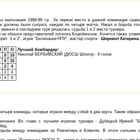
мальчишек 1998-99 г.р.. За первое место в данной номинации сража
 и должны были сыграть каждая по четыре матча. Накал и борьба то
 именно в последнем туре решалась судьба 1 и 2 места турнира.
и не обошли представителей поселка Коцюбинское. Хочется также упамя
рит -1 и 2", игрок "Беличанки-НПУ", мастер спорта -
Шеремет Катерина
Н
П
О
Лучший бомбардир:
Николай ВЕРБИВСКИЙ (ДЮСШ Шпола) - 9 голов
1
0
10
1
0
10
1
2
4
1
2
4
0
4
0
етыре команды, которые играли между собой в два круга. Таким образ
.
нчанки. Во главе с лучшим игроком турнира - Дубицкой Ириной "Б
бед.
орьба между командами из Рожнятива и Кобеляк. В итоге сильнее о
сто наши "Беличанка-ДЮСШ-2", которые постепенно набираются опыта