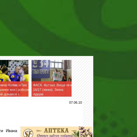
имир Колок: «Про
ФАСК. Футзал. Вища ліга
шення моєї роботи
16/17 (жінки). Зміна
ній дізнався з
лідерів
ук»
07.06.10
ти Ивана