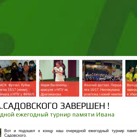
АСК. Футзал. Кубок
Марія Васковець -
Жіночий футзал. Перша
Волод
иєва 16/17 (жінки).
красуня з НПУ ім.
ліга 16/17. Неочікувана
завер
івчата з НПУ у ФІНАЛІ
Драгоманова
розв'язка і новий чемпіон
в збір
фейсб
.САДОВСКОГО ЗАВЕРШЕН !
едной ежегодный турнир памяти Ивана
Вот и подошел к концу наш очередной ежегодный турнир памя
Садовского.