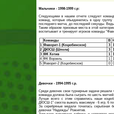
Мальчики - 1998-1999 г.р:
Следующими в нашем отчете следуют команды 
команд, которые обьединились в одну группу
последнего матча, до последней секунды. Ведь
Таким образом призовые места в этой категори
воспитывает и тренирует игроков команды "Фаво
Команды
В
1
Фаворит-1 (Коцюбинское)
3
2
ДЮСШ (Шпола)
3
3
ФК Хотив
1
4
ФК Ворзель
1
5
Фаворит-2 (Коцюбинское)
0
Д
евочки - 1994-1995 г.р.
Среди девочек свои турнирные задачи решали ч
команда должна была сыграть по шесть матчей
Лучше всего с этим справились наши коцюби
ДЮСШ-1" смогла выжать максимум - 6 игр, 6 по
За серебряные медали точилась серьёзная б
девочки "Надежды" Рожнятив.
Замыкает турнирную таблицу и четвертое ме