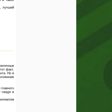
, лучший
риличные
тот факт,
нта. Но в
положение
 главного
у сведя в
 филиалом