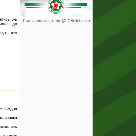
лись 5-ь
Твиты пользователя @FCBelichanka
чилась до
нуть, что
.
ом каждая
еличанка
казались
 в таких