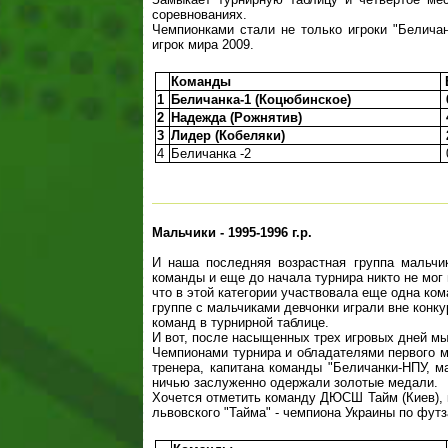
соревнованиях.
Чемпионками стали не только игроки "Белича
игрок мира 2009.
Команды
1
Беличанка-1 (Коцюбинское)
2
Надежда (Рожнятив)
3
Лидер (Кобеляки)
4
Беличанка -2
Мальчики - 1995-1996 г.р.
И наша последняя возрастная группа мальчи
команды и еще до начала турнира никто не мог
что в этой категории участвовала еще одна кома
группе с мальчиками девчонки играли вне конку
команд в турнирной таблице.
И вот, после насыщенных трех игровых дней мы 
Чемпионами турнира и обладателями первого ме
тренера, капитана команды "Беличанки-НПУ, м
ничью заслуженно одержали золотые медали.
Хочется отметить команду ДЮСШ Тайм (Киев), 
львовского "Тайма" - чемпиона Украины по футз