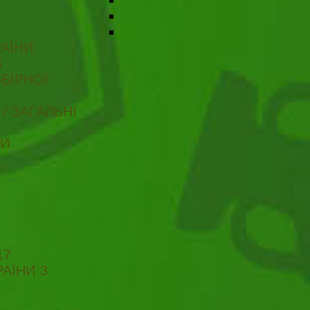
АЇНИ
В
БІРНОЇ
/ ЗАГАЛЬНІ
ТИ
17
АЇНИ З