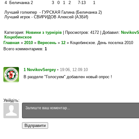
4
Беличанка 2
3
0
1
2
7-13
1
Лучший голкипер - ГУРСКАЯ Галина (Беличанка 2)
Лучший игрок - СВИРИДОВ Алексей (АЗБИ)
Категория
:
Новини з турнірів
|
Просмотров
: 4172 |
Добавил
:
NovikovS
Коцюбинское
Главная
»
2010
»
Вересень
»
12
» Коцюбинское. День поселка 2010
Всего комментариев
:
1
1
• 19:06, 12.09.10
NovikovSergey
В разделе "Голосуем" добавлен новый опрос !
Увійдіть:
Відправити