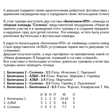
А девушки подарили своим односельчанам добротную фотовыставку и
церемонии награждения еще и порадовали своих болельщиков отличн
В этом турнире выступили два состава
«Беличанки-НПУ»
, команда к
сборная команда "Солянка"
представителей объединения «Новая фо
приняли участие и в проведении этого турнира и в создании праздни
и надувную горку для детей поселка. Эта команда, кстати была уси
различные футбольные и футзальные команды.
К радости болельщиков «Беличанки-НПУ» их любимицы сумели победи
стали представители «АЗБИ»,уступившые первое место девушкам тол
«сборники».
Девушки получили кубок, а еще сертификат на приобретение новой с
«Новая формация» В.Кредисов, игравший в составе «сборной».
Все участники и болельщики остались довольны турниром и всем пра
турниры нужно проводить почаще.
1.
Беличанка 2 - Солянка - 3:3
/Голы: Игнатенко 2, Павленко/
2.
Беличанка 1 - АЗБИ - 4:4
/Голы: Форсюк, Широкая 2, Горобец/
3.
Беличанка 2 - АЗБИ - 1:4
/Голы: Мартынюк/
4.
Беличанка 1 - Солянка - 3:3
/Голы: Горобец 2, Лукьяненко/
5.
Беличанка 1 - Беличанка 2 - 6:3
/Голы: Форсюк, Конаровская Т, Ма
И
В
Н
П
М
О
1
Беличанка 1
3
1
2
0
13-10
5
2
АЗБИ
3
1
2
0
9-6
5
3
Солянка
3
0
3
0
7-7
3