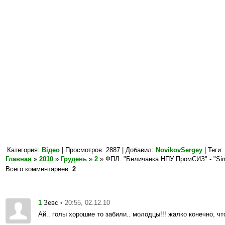
Категория
:
Відео
|
Просмотров
: 2887 |
Добавил
:
NovikovSergey
|
Теги
:
Главная
»
2010
»
Грудень
»
2
» ФПЛ. "Беличанка НПУ ПромСИЗ" - "S
Всего комментариев
:
2
1
• 20:55, 02.12.10
Зевс
Ай.. голы хорошие то забили.. молодцы!!! жалко конечно, чт