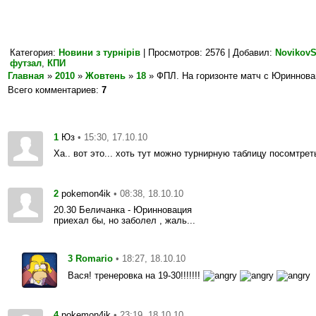
Категория
:
Новини з турнірів
|
Просмотров
: 2576 |
Добавил
:
NovikovS
футзал
,
КПИ
Главная
»
2010
»
Жовтень
»
18
» ФПЛ. На горизонте матч с Юриннова
Всего комментариев
:
7
1
• 15:30, 17.10.10
Юз
Ха.. вот это... хоть тут можно турнирную таблицу посомтрет
2
• 08:38, 18.10.10
pokemon4ik
20.30 Беличанка - Юринновация
приехал бы, но заболел , жаль...
3
• 18:27, 18.10.10
Romario
Вася! тренеровка на 19-30!!!!!!!
4
• 23:19, 18.10.10
pokemon4ik