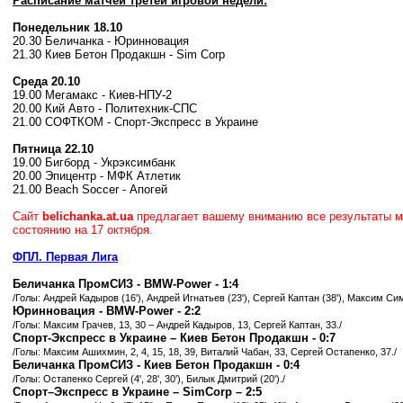
Расписание матчей третей игровой недели:
Понедельник 18.10
20.30 Беличанка - Юринновация
21.30 Киев Бетон Продакшн - Sim Corp
Среда 20.10
19.00 Мегамакс - Киев-НПУ-2
20.00 Кий Авто - Политехник-СПС
21.00 СОФТКОМ - Спорт-Экспресс в Украине
Пятница 22.10
19.00 Бигборд - Укрэксимбанк
20.00 Эпицентр - МФК Атлетик
21.00 Beach Soccer - Апогей
Сайт
belichanka.at.ua
предлагает вашему вниманию все результаты ма
состоянию на 17 октября.
ФПЛ. Первая Лига
Беличанка ПромСИЗ - BMW-Power - 1:4
/Голы:
Андрей Кадыров (16'), Андрей Игнатьев (23'), Сергей Каптан (38'), Максим Сим
Юринновация - BMW-Power - 2:2
/Голы:
Максим Грачев, 13, 30 – Андрей Кадыров, 13, Сергей Каптан, 33./
Спорт-Экспресс в Украине – Киев Бетон Продакшн - 0:7
/Голы: Максим Ашихмин, 2, 4, 15, 18, 39, Виталий Чабан, 33, Сергей Остапенко, 37./
Беличанка ПромСИЗ -
Киев Бетон Продакшн - 0:4
/Голы: Остапенко Сергей (4', 28', 30'), Билык Дмитрий (20')./
Спорт–Экспресс в Украине – SimCorp – 2:5