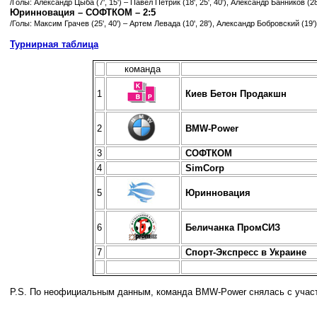
/Голы: Александр Цыба (7', 15') – Павел Петрик (18', 25', 40'), Александр Банников (28
Юринновация – СОФТКОМ – 2:5
/Голы: Максим Грачев (25', 40') – Артем Левада (10', 28'), Александр Бобровский (19'
Турнирная таблица
команда
1
Киев Бетон Продакшн
2
BMW-Power
3
СОФТКОМ
4
SimCorp
5
Юринновация
6
Беличанка ПромСИЗ
7
Спорт-Экспресс в Украине
P.S. По неофициальным данным, команда
BMW-Power
снялась с учас