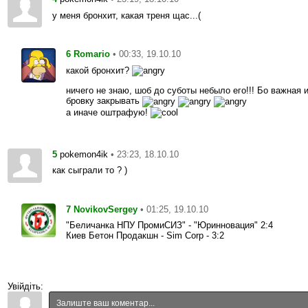
у меня бронхит, какая треня щас...(
6
• 00:33, 19.10.10
Romario
какой бронхит?
ничего не знаю, шоб до суботы небыло его!!! Бо важная и
бровку закрывать
а иначе оштрафую!
5
• 23:23, 18.10.10
pokemon4ik
как сыграли то ? )
7
• 01:25, 19.10.10
NovikovSergey
"Беличанка НПУ ПромиСИЗ" - "Юринновация" 2:4
Киев Бетон Продакшн - Sim Corp - 3:2
Увійдіть: