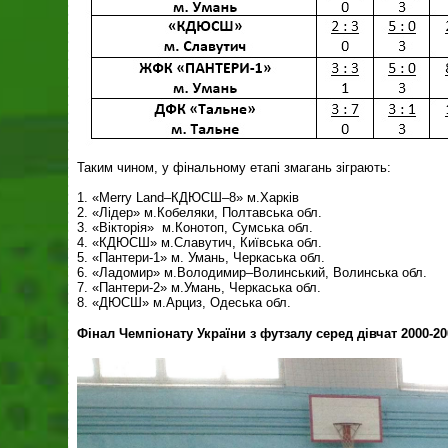
Таким чином, у фінальному етапі змагань зіграють:
1. «Merry Land–КДЮСШ–8» м.Х
2. «Лідер» м.Кобеляки, Полтавська обл.
3. «Вікторія» м.Конотоп, Сумська обл.
4. «КДЮСШ» м.Славутич, Київська обл.
5. «Пантери-1» м. Умань, Черкаська обл.
6. «Ладомир» м.Володимир–Волинський, Волинська обл.
7. «Пантери-2» м.Умань, Черкаська обл.
8. «ДЮСШ» м.Арциз, Одеська обл.
Фінал Чемпіонату України з футзалу серед дівчат 2000-2