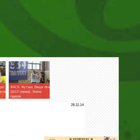
Про
ФАСК. Футзал. Вища ліга
боти
16/17 (жінки). Зміна
лідерів
28.11.14