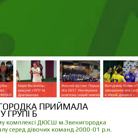
Кубок
Марія Васковець -
Жіночий футзал. Перша
Володимир Колок: «
ки).
красуня з НПУ ім.
ліга 16/17. Неочікувана
завершення моєї ро
 ФІНАЛІ
Драгоманова
розв'язка і новий чемпіон
в збірній дізнався з
фейсбук»
НИГОРОДКА ПРИЙМАЛА
У ГРУПІ Б
му комплексі ДЮСШ м.Звенигородка
алу серед дівочих команд 2000-01 р.н.