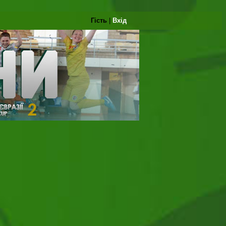
Гість
|
Вхід