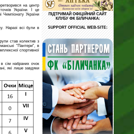
еретворився на центр
очків України. І це
ПІДТРИМАЙ ОФІЦІЙНИЙ САЙТ
і Чемпіонату України
КЛУБУ ФК БІЛИЧАНКА:
SUPPORT OFFICIAL WEB-SITE:
у. Наразі всі були в
рупи став колектив з
манські "Пантери", в
омплексної спортивної
 в сім набраних очок
ні, які лише завдяки