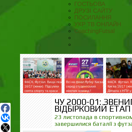
ГОСТЬОВА
ДРУЗІ САЙТУ
ПОСИЛАННЯ
УКР ТВ ОНЛАЙН
CoachingFutsal
ФАСК. Футзал. Вища ліга
Всі на фінал Кубку Києва
ФАСК. Футзал. 
16/17 (жінки). Підсумки
серед студентських
Києва 16/17 (жін
свята спорту та краси
жіночих команд !
Дівчата з НПУ у
ЧУ 2000-01: ЗВЕ
ВІДБІРКОВИЙ ЕТАП 
23 листопада в спортивно
завершилися баталії з футз