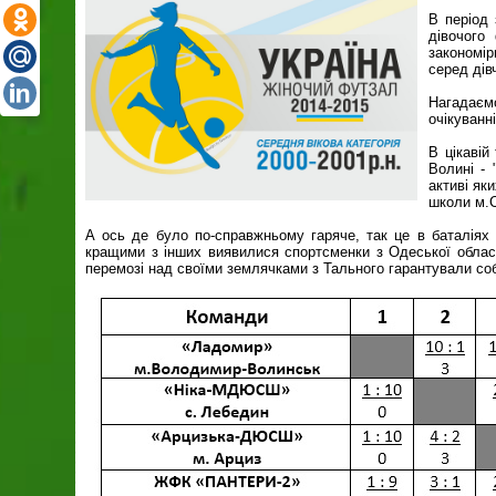
В період 
дівочого
закономір
серед дів
Нагадає
очікуванн
В цікавій
Волині - 
активі як
школи м.
А ось де було по-справжньому гаряче, так це в баталіях 
кращими з інших виявилися спортсменки з Одеської області
перемозі над своїми землячками з Тального гарантували собі