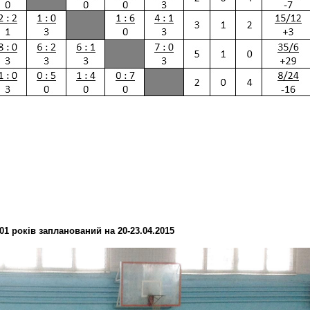
арків
001 років запланований
на
20-23.04.2015