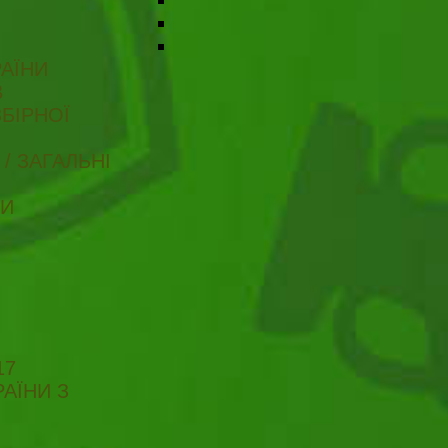
АЇНИ
В
БІРНОЇ
/ ЗАГАЛЬНІ
ТИ
17
АЇНИ З