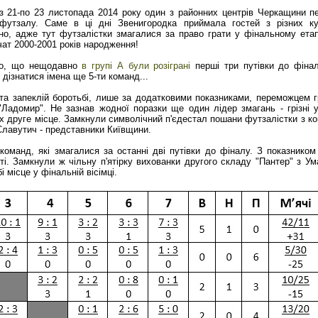
з 21-по 23 листопада 2014 року один з районних центрів Черкащини п
 футзалу. Саме в ці дні Звенигородка приймала гостей з різних кут
но, адже тут футзалістки змагалися за право грати у фінальному етап
чат 2000-2001 років народження!
мо, що нещодавно
в групі А були розіграні
перші три путівки до фінал
і дізнатися імена ще 5-ти команд...
 та запеклій боротьбі, лише за додатковими показниками, переможцем г
"Ладомир". Не зазнав жодної поразки ще один лідер змагань - грізні у
их друге місце. Замкнули символічний п'єдестал пошани футзалістки з к
Славутич - представники Київщини.
команд, які змагалися за останні дві путівки до фіналу. З показником
. Замкнули ж чільну п'ятірку вихованки другого складу "Пантер" з Ума
 місце у фінальній вісімці.