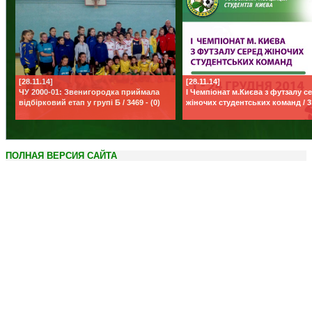
[28.11.14]
[28.11.14]
ЧУ 2000-01: Звенигородка приймала
I Чемпіонат м.Києва з футзалу с
відбірковий етап у групі Б / 3469 - (0)
жіночих студентських команд / 31
ПОЛНАЯ ВЕРСИЯ САЙТА