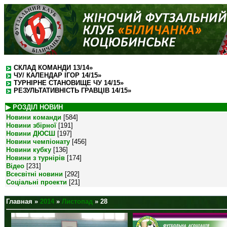
СКЛАД КОМАНДИ 13/14»
ЧУ/ КАЛЕНДАР ІГОР 14/15»
ТУРНІРНЕ СТАНОВИЩЕ ЧУ 14/15»
РЕЗУЛЬТАТИВНІСТЬ ГРАВЦІВ 14/15»
▶ РОЗДІЛ НОВИН
Новини команди
[584]
Новини збірної
[191]
Новини ДЮСШ
[197]
Новини чемпіонату
[456]
Новини кубку
[136]
Новини з турнірів
[174]
Відео
[231]
Всесвітні новини
[292]
Соціальні проекти
[21]
Главная
»
2014
»
Листопад
»
28