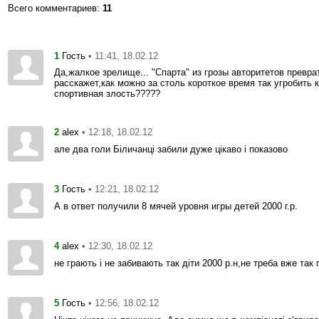
Всего комментариев
:
11
1
• 11:41, 18.02.12
Гость
Да,жалкое зрелище... "Спарта" из грозы авторитетов превра
расскажет,как можно за столь короткое время так угробить к
спортивная злость?????
2
• 12:18, 18.02.12
alex
але два голи Біличанці забили дуже цікаво і показово
3
• 12:21, 18.02.12
Гость
А в ответ получили 8 мячей уровня игры детей 2000 г.р.
4
• 12:30, 18.02.12
alex
не грають і не забивають так діти 2000 р.н,не треба вже та
5
• 12:56, 18.02.12
Гость