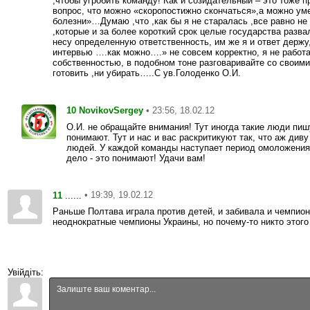
,чтобы угробить команду! Как и созидательный – это тоже п
вопрос, что можно «скоропостижно скончаться»,а можно ум
болезни»…Думаю ,что ,как бы я не старалась ,все равно не
,которые и за более короткий срок целые государства развал
несу определенную ответственность, им же я и ответ держу,
интервью ….как можно….» не совсем корректно, я не работ
собственностью, в подобном тоне разговаривайте со своими
готовить ,ни убирать…..С ув.Голоденко О.И.
10
• 23:56, 18.02.12
NovikovSergey
О.И. не обращайте внимания! Тут иногда такие люди пишу
понимают. Тут и нас и вас раскритикуют так, что аж див
людей. У каждой команды наступает период омоложения 
дело - это понимают! Удачи вам!
11
• 19:39, 19.02.12
......
Раньше Полтава играла против детей, и забивала и чемпио
неоднократные чемпионы Украины, но почему-то никто этого
Увійдіть: