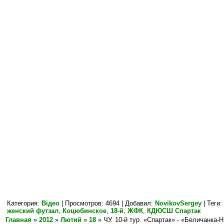
Категория
:
Відео
|
Просмотров
: 4694 |
Добавил
:
NovikovSergey
|
Теги
:
женский футзал
,
Коцюбинское
,
18-й
,
ЖФК
,
КДЮСШ Спартак
Главная
»
2012
»
Лютий
»
18
» ЧУ. 10-й тур. «Спартак» - «Беличанка-