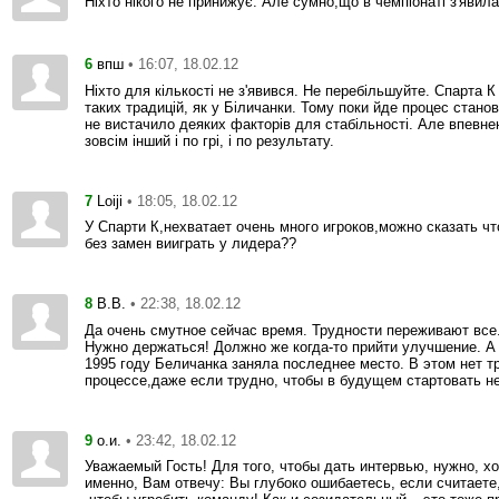
Ніхто нікого не принижує. Але сумно,що в чемпіонаті з'явил
6
• 16:07, 18.02.12
впш
Ніхто для кількості не з'явився. Не перебільшуйте. Спарта 
таких традицій, як у Біличанки. Тому поки йде процес стано
не вистачило деяких факторів для стабільності. Але впевнен
зовсім інший і по грі, і по результату.
7
• 18:05, 18.02.12
Loiji
У Спарти К,нехватает очень много игроков,можно сказать ч
без замен вииграть у лидера??
8
• 22:38, 18.02.12
В.B.
Да очень смутное сейчас время. Трудности переживают все.
Нужно держаться! Должно же когда-то прийти улучшение. А
1995 году Беличанка заняла последнее место. В этом нет т
процессе,даже если трудно, чтобы в будущем стартовать н
9
• 23:42, 18.02.12
о.и.
Уважаемый Гость! Для того, чтобы дать интервью, нужно, хо
именно, Вам отвечу: Вы глубоко ошибаетесь, если считаете,