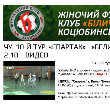
ЧУ. 10-Й ТУР. «СПАРТАК» - «БЕ
2:10 + ВИДЕО
ЧУ. 10-й т
Победа 10:2 в гостях - игроки и
футзальный праздник
+ ВИДЕО
КДЮСШ "Спартак" г. Киев
-
"Бели
17.02.2012 года. г. Киев, СК "Атлет
Голы
:
Папенко 14
', Сергиенко 35
'
Мартынюк 35
'
, Малышко 38
'
,40
'
, Про