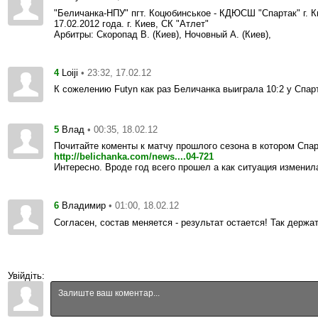
"Беличанка-НПУ" пгт. Коцюбинськое - КДЮСШ "Спартак" г. Кие
17.02.2012 года. г. Киев, СК "Атлет"
Арбитры: Скоропад В. (Киев), Ночовный А. (Киев),
4
• 23:32, 17.02.12
Loiji
К сожелению Futyn как раз Беличанка выиграла 10:2 у Спар
5
• 00:35, 18.02.12
Влад
Почитайте коменты к матчу прошлого сезона в котором Спа
http://belichanka.com/news....04-721
Интересно. Вроде год всего прошел а как ситуация изменил
6
• 01:00, 18.02.12
Владимир
Согласен, состав меняется - результат остается! Так держат
Увійдіть: