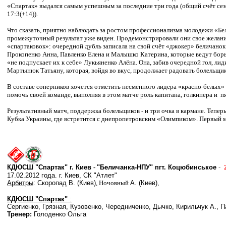
«Спартак» выдался самым успешным за последние три года (общий счёт сезон
17:3(+14)).
Что сказать, приятно наблюдать за ростом профессионализма молодежи «Бел
промежуточный результат уже виден. Продемонстрировали они свое желани
«спартаковок»: очередной дубль записала на свой счёт «джокер» беличанок 
Прокопенко Анна, Павленко Елена и Малышко Катерина, которые ведут бор
«не подпускает их к себе» Лукьяненко Алёна. Она, забив очередной гол, лид
Мартынюк Татьяну, которая, войдя во вкус, продолжает радовать болельщик
В составе соперников хочется отметить несменного лидера «красно-белых» -
помочь своей команде, выполняя в этом матче роль капитана, голкипера и
п
Результативный матч, поддержка болельщиков - и три очка в кармане. Тепе
Кубка Украины, где встретится с днепропетровским «Олимпиком». Первый м
КДЮСШ "Спартак" г. Киев
-
"Беличанка-НПУ" пгт. Коцюбинськое
-
17.02.2012 года. г. Киев, СК "Атлет"
Арбитры
:
Скоропад В. (Киев)
, Ночовный
А. (Киев),
КДЮСШ "Спартак"
:
Сергиенко, Грязная, Кузовенко, Чередниченко, Дычко, Кирильчук А., 
Тренер:
Голоденко Ольга