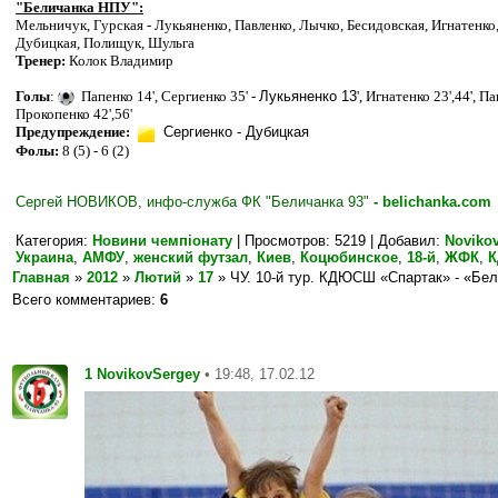
"Беличанка НПУ":
Мельничук, Гурская - Лукьяненко, Павленко, Лычко, Бесидовская, Игнатенк
Дубицкая, Полищук, Шульга
Тренер:
Колок Владимир
Голы
:
Папенко 14
', Сергиенко 35
'
-
Лукьяненко 13
'
, Игнатенко 23
'
,44
'
, П
Прокопенко 42
'
,56
'
П
редупреждение:
Сергиенко
-
Дубицкая
Фолы:
8 (5) - 6 (2)
Сергей НОВИКОВ, инфо-служба ФК "Беличанка 93"
-
belichanka.com
Категория
:
Новини чемпіонату
|
Просмотров
: 5219 |
Добавил
:
Noviko
Украина
,
АМФУ
,
женский футзал
,
Киев
,
Коцюбинское
,
18-й
,
ЖФК
,
К
Главная
»
2012
»
Лютий
»
17
» ЧУ. 10-й тур. КДЮСШ «Спартак» - «Бел
Всего комментариев
:
6
1
• 19:48, 17.02.12
NovikovSergey