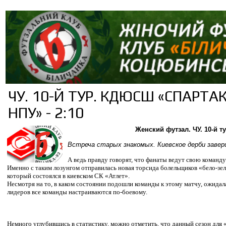
ЧУ. 10-Й ТУР. КДЮСШ «СПАРТАК
НПУ» - 2:10
Женский футзал.
ЧУ. 10-й 
Встреча старых знакомых. Киевское дерби заверш
А ведь правду говорят, что фанаты ведут свою команду
Именно с таким лозунгом отправилась новая торсида болельщиков «бело-зе
который состоялся в киевском СК «Атлет».
Несмотря на то, в каком состоянии подошли команды к этому матчу, ожидала
лидеров все команды настраиваются по-боевому.
Немного углубившись в статистику, можно отметить, что данный сезон д