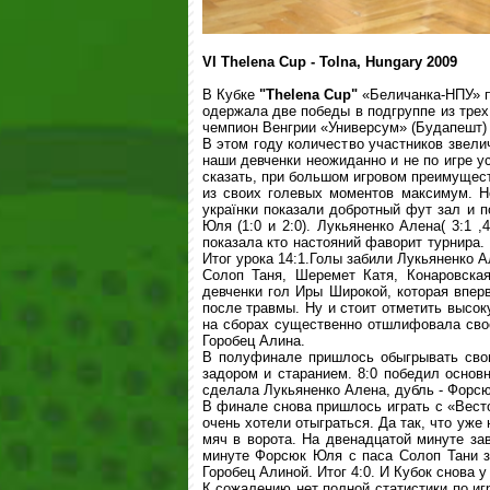
VI Thelena Cup - Tolna, Hungary 2009
В Кубке
"Thelena Cup"
«Беличанка-НПУ» п
одержала две победы в подгруппе из тре
чемпион Венгрии «Универсум» (Будапешт) 
В этом году количество участников звели
наши девченки неожиданно и не по игре у
сказать, при большом игровом преимущест
из своих голевых моментов максимум. Н
українки показали добротный фут зал и п
Юля (1:0 и 2:0). Лукьяненко Алена( 3:1 ,
показала кто настояний фаворит турнира.
Итог урока 14:1.Голы забили Лукьяненко 
Солоп Таня, Шеремет Катя, Конаровска
девченки гол Иры Широкой, которая впер
после травмы. Ну и стоит отметить высок
на сборах существенно отшлифовала свое
Горобец Алина.
В полуфинале пришлось обыгрывать свои
задором и старанием. 8:0 победил основн
сделала Лукьяненко Алена, дубль - Форсю
В финале снова пришлось играть с «Весто
очень хотели отыграться. Да так, что уже
мяч в ворота. На двенадцатой минуте за
минуте Форсюк Юля с паса Солоп Тани за
Горобец Алиной. Итог 4:0. И Кубок снова 
К сожалению нет полной статистики по иг