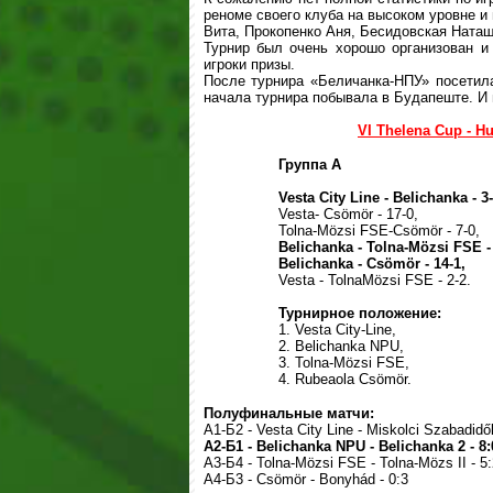
реноме своего клуба на высоком уровне и
Вита, Прокопенко Аня, Бесидовская Наташ
Турнир был очень хорошо организован и
игроки призы.
После турнира «Беличанка-НПУ» посетила
начала турнира побывала в Будапеште. И
VI Thelena Cup - Hu
Группа А
Vesta City Line - Bеlichanka - 3-
Vesta- Csömör - 17-0,
Tolna-Mözsi FSE-Csömör - 7-0,
Bеlichanka - Tolna-Mözsi FSE - 
Bеlichanka - Csömör - 14-1,
Vesta - TolnaMözsi FSE - 2-2.
Турнирное положение:
1. Vesta City-Line,
2. Bеlichanka NPU,
3. Tolna-Mözsi FSE,
4. Rubeaola Csömör.
Полуфинальные матчи:
А1-Б2 -
Vesta City Line -
Miskolci Szabadidők
А2-Б1 -
Bеlichanka NPU -
Bеlichanka 2 - 8:
А3-Б4 -
Tolna-Mözsi FSE -
Tolna-Mözs II - 5:
А4-Б3 -
Csömör -
Bonyhád - 0:3