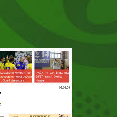
Володимир Колок: «Про
ФАСК. Футзал. Вища ліга
завершення моєї роботи
16/17 (жінки). Зміна
в збірній дізнався з
лідерів
фейсбук»
,
09.09.09
е