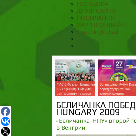
ГОСТЬОВА
ДРУЗІ САЙТУ
ПОСИЛАННЯ
УКР ТВ ОНЛАЙН
CoachingFutsal
ФАСК. Футзал. Вища ліга
Всі на фінал Кубку Киє
16/17 (жінки). Підсумки
серед студентських
свята спорту та краси
жіночих команд !
БЕЛИЧАНКА ПОБЕДИ
HUNGARY 2009
«Беличанка-НПУ» второй г
в Венгрии.