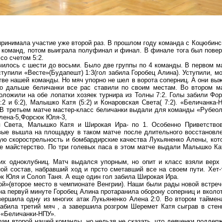
ринимала участие уже второй раз. В прошлом году команда с Коцюбинс
х команд, потом выиграла полуфинал и финал. В финале тога был пове
со счетом 5:2.
чилось с шести до восьми. Было две группы по 4 команды. В первом м
ступили «Весте»(Будапешт) 1:3(гол забила Горобец Алина). Уступили, м
ве нашей команды. Но мяч упорно не шел в ворота соперниц. А они вы
о дальше беличанки все рас ставили по своим местам. Во втором м
оложили на обе лопатки хозяек турнира из Толны 7:2. Голы забили Фо
4:2 и 6:2), Малышко Катя (5:2) и Конаровская Света( 7:2). «Беличанка-
 В третьем матче мастер-класс беличанки выдали для команды «Рубеол
Алена-5,Форсюк Юля-3,
я Света, Малышко Катя и Широкая Ира- по 1. Особенно Приветство
вые вышла на площадку в таком матче после длительного восстановл
ую скорострельность и бомбардирские качества Лукьяненко Алены, кот
 майстерство. По три голевых паса в этом матче выдали Малышко Ка
х одноклубниц. Матч выдался упорным, но опит и класс взяли верх
ой состав, набравший ход и прсто сметавший все на своем пути. Хет-
к Юля и Солоп Таня. А еще один гол забила Широкая Ира.
й»(второе место в чемпионате Венгрии). Наши были рады новой встреч
 на первуй минуте Горобец Алина протаранила оборону соперниц и вколо
вершила одну из многих атак Лукьяненко Алена 2:0. Во втором таймен
била третий мяч , а завершила розгром Шеремет Катя сыграв в стен
у «Беличанки-НПУ».
рам второй нашей команды, но нельзя не сказать, что девченки поддер