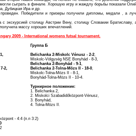
 могли сыграть в финале. Хорошую игру и жаждлу борьбы показали Оли
а, Дубицкая Ира и др.
 проведен. Победители и призеры получили дипломы, медали , а лу
 с экскурсией столицу Австрии Вену, столицу Словакии Братиславу, 
 получила массу хороших впечатлений.
ngary 2009 - International womens futsal tournament.
Группа Б
1,
Bеlichanka 2
-Miskolc Vénusz - 2-2
,
Miskolc-Völgység NSE Bonyhád - 8-3,
Bеlichanka 2
-Bonyhád - 9-1
,
7-2,
Bеlichanka 2
-Tolna-Mözs II - 18-0
,
Miskolc-Tolna-Mözs II - 8-1,
Bonyhád-Tolna-Mözs II - 10-4.
Турнирное положение:
1.
Bеlichanka 2
,
2. Miskolci Szabadidőközpont-Vénusz,
3. Bonyhád,
4. Tolna-Mözs II.
özpont - 4:4 (п.п 3:2)
0
2