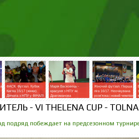
ва
ФАСК. Футзал. Кубок
Марія Васковець -
Жіночий футзал. Перша
Києва 16/17 (жінки).
красуня з НПУ ім.
ліга 16/17. Неочікувана
Дівчата з НПУ у ФІНАЛІ
Драгоманова
розв'язка і новий чемпіон
ТЕЛЬ - VI THELENA CUP - TOLNA
од подряд побеждает на предсезонном турнир