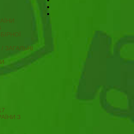
АЇНИ
В
БІРНОЇ
/ ЗАГАЛЬНІ
ТИ
17
АЇНИ З