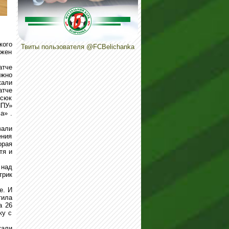
кого
Твиты пользователя @FCBelichanka
ржен
атче
ожно
жали
атче
рсюк
НПУ»
а» .
вали
ения
орая
тя и
 над
трик
е. И
тила
а 26
ку с
жали