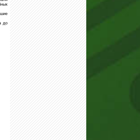
йнык
чшие
а до