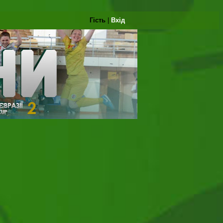
Гість
|
Вхід