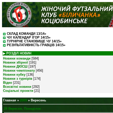
СКЛАД КОМАНДИ 13/14»
ЧУ/ КАЛЕНДАР ІГОР 14/15»
ТУРНІРНЕ СТАНОВИЩЕ ЧУ 14/15»
РЕЗУЛЬТАТИВНІСТЬ ГРАВЦІВ 14/15»
▶ РОЗДІЛ НОВИН
Новини команди
[584]
Новини збірної
[191]
Новини ДЮСШ
[197]
Новини чемпіонату
[456]
Новини кубку
[136]
Новини з турнірів
[174]
Відео
[231]
Всесвітні новини
[292]
Соціальні проекти
[21]
Главная
»
2009
»
Вересень
28 Вересня, Понеділок