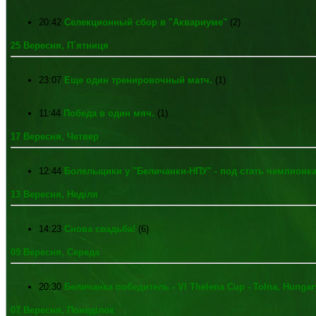
20:42
Селекционный сбор в "Аквариуме"
(2)
25 Вересня, П`ятниця
23:07
Еще один тренировочный матч.
(1)
11:44
Победа в один мяч.
(1)
17 Вересня, Четвер
12:44
Болельщики у "Беличанки-НПУ" - под стать чемпионк
13 Вересня, Неділя
14:23
Снова свадьба!
(6)
09 Вересня, Середа
20:30
Беличанка победитель - VI Thelena Cup - Tolna, Hungar
07 Вересня, Понеділок