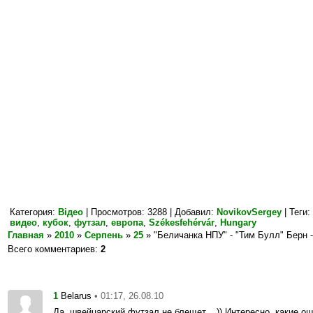
Категория
:
Відео
|
Просмотров
: 3288 |
Добавил
:
NovikovSergey
|
Теги
:
видео
,
кубок
,
футзал
,
европа
,
Székesfehérvár
,
Hungary
Главная
»
2010
»
Серпень
»
25
» "Беличанка НПУ" - "Тим Булл" Берн -
Всего комментариев
:
2
1
• 01:17, 26.08.10
Belarus
Да, швейцарский футзал не блещет... )) Интересно, какие о