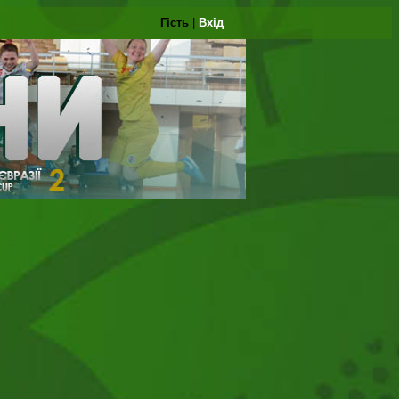
Гість
|
Вхід