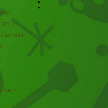
АЇНИ
В
БІРНОЇ
/ ЗАГАЛЬНІ
ТИ
17
АЇНИ З