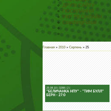
ДРУЗІ САЙТУ
ПОСИЛАННЯ
УКР ТВ ОНЛАЙН
CoachingFutsal
Главная
»
2010
»
Серпень
»
25
25.08.10 | 3288 | 2 |
"БЕЛИЧАНКА НПУ" - "ТИМ БУЛЛ"
БЕРН - 27:0