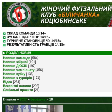
СКЛАД КОМАНДИ 13/14»
ЧУ/ КАЛЕНДАР ІГОР 14/15»
ТУРНІРНЕ СТАНОВИЩЕ ЧУ 14/15»
РЕЗУЛЬТАТИВНІСТЬ ГРАВЦІВ 14/15»
▶ РОЗДІЛ НОВИН
Новини команди
[584]
Новини збірної
[191]
Новини ДЮСШ
[197]
Новини чемпіонату
[456]
Новини кубку
[136]
Новини з турнірів
[174]
Відео
[231]
Всесвітні новини
[292]
Соціальні проекти
[21]
Главная
»
2017
»
Березень
»
18