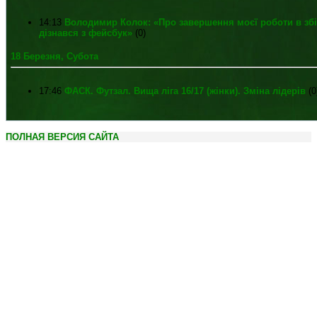
14:13
Володимир Колок: «Про завершення моєї роботи в збі
дізнався з фейсбук»
(0)
18 Березня, Субота
17:46
ФАСК. Футзал. Вища ліга 16/17 (жінки). Зміна лідерів
(0
ПОЛНАЯ ВЕРСИЯ САЙТА