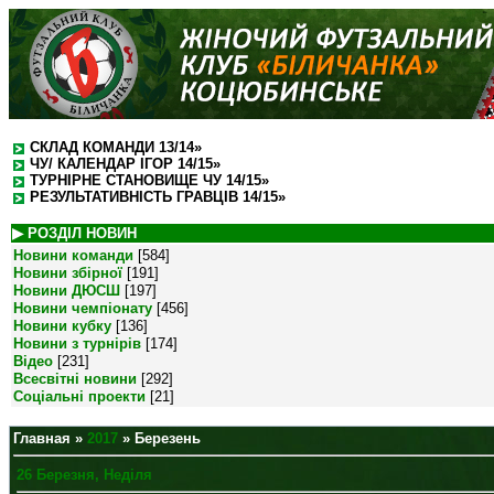
СКЛАД КОМАНДИ 13/14»
ЧУ/ КАЛЕНДАР ІГОР 14/15»
ТУРНІРНЕ СТАНОВИЩЕ ЧУ 14/15»
РЕЗУЛЬТАТИВНІСТЬ ГРАВЦІВ 14/15»
▶ РОЗДІЛ НОВИН
Новини команди
[584]
Новини збірної
[191]
Новини ДЮСШ
[197]
Новини чемпіонату
[456]
Новини кубку
[136]
Новини з турнірів
[174]
Відео
[231]
Всесвітні новини
[292]
Соціальні проекти
[21]
Главная
»
2017
»
Березень
26 Березня, Неділя