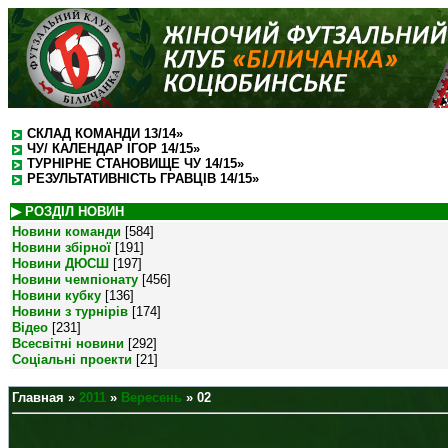
СКЛАД КОМАНДИ 13/14»
ЧУ/ КАЛЕНДАР ІГОР 14/15»
ТУРНІРНЕ СТАНОВИЩЕ ЧУ 14/15»
РЕЗУЛЬТАТИВНІСТЬ ГРАВЦІВ 14/15»
▶ РОЗДІЛ НОВИН
Новини команди
[584]
Новини збірної
[191]
Новини ДЮСШ
[197]
Новини чемпіонату
[456]
Новини кубку
[136]
Новини з турнірів
[174]
Відео
[231]
Всесвітні новини
[292]
Соціальні проекти
[21]
Главная
»
2011
»
Вересень
»
02