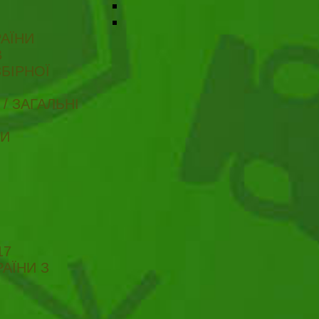
АЇНИ
В
БІРНОЇ
/ ЗАГАЛЬНІ
ТИ
17
АЇНИ З