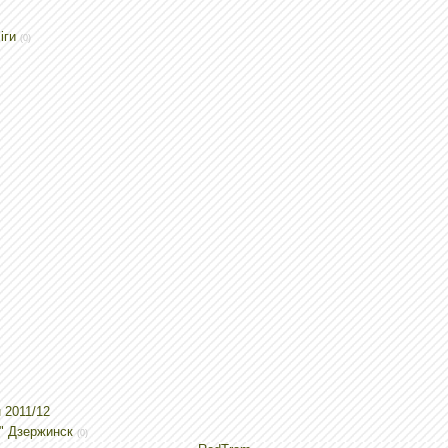
іги
(0)
 2011/12
и" Дзержинск
(0)