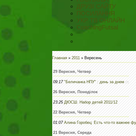
ДРУЗІ САЙТУ
ПОСИЛАННЯ
УКР ТВ ОНЛАЙН
CoachingFutsal
Главная
»
2011
»
Вересень
29 Вересня, Четвер
09:17
"Беличанка НПУ" : день за днем
(7)
26 Вересня, Понеділок
23:25
ДЮСШ. Набор детей 2011/12
22 Вересня, Четвер
01:07
Алина Горобец: Есть что-то важнее ф
21 Вересня, Середа