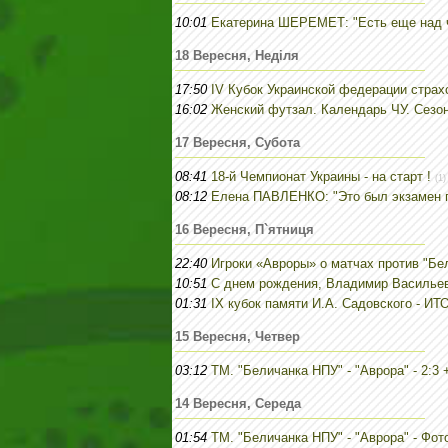
10:01
Екатерина ШЕРЕМЕТ: "Есть еще над 
18 Вересня, Неділя
17:50
IV Кубок Украинской федерации страх
16:02
Женский футзал. Календарь ЧУ. Сезон
17 Вересня, Субота
08:41
18-й Чемпионат Украины - на старт !
(1)
08:12
Елена ПАВЛЕНКО: "Это был экзамен 
16 Вересня, П`ятниця
22:40
Игроки «Авроры» о матчах против "Бе
10:51
С днем рождения, Владимир Васильеви
01:31
IХ кубок памяти И.А. Садовского - ИТ
15 Вересня, Четвер
03:12
ТМ. "Беличанка НПУ" - "Аврора" - 2:
14 Вересня, Середа
01:54
ТМ. "Беличанка НПУ" - "Аврора" - Фо