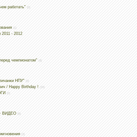
чем работать"
(0)
ования
(1)
 2011 - 2012
перед чемпионатом"
(4)
личанки НПУ"
(0)
ч / Happy Birthday !
(16)
ОГИ
(0)
3 + ВИДЕО
(6)
томгновения
(3)