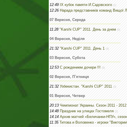
12:49
IХ кубок памяти И.Садовского
(1)
12:26
Нарада представників команд Вищої Л
07 Вересня, Середа
11:28
"Karshi CUP" 2011. День за днем
(0)
04 Вересня, Неділя
21:32
"Karshi CUP" 2011. День 1
(4)
03 Вересня, Субота
12:53
С рождением дочери !!!
(9)
02 Вересня, П`ятниця
21:32
Узбекистан. "Karshi CUP" 2011
(3)
01 Вересня, Четвер
20:13
Чемпионат Украины. Сезон 2011 - 2012
14:48
Праздник на улицах Гостомеля
(2)
14:14
Архив матчей «Беличанки-НПУ», сезон
11:35
Титова и Воловенко - игроки "Виктори