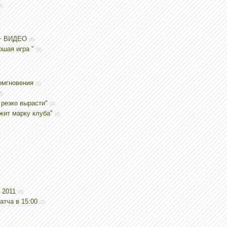
1)
6 + ВИДЕО
(8)
шая игра "
(0)
томгновения
(1)
2)
резко вырасти"
(4)
ит марку клуба"
(4)
 2011
(0)
атча в 15:00
(2)