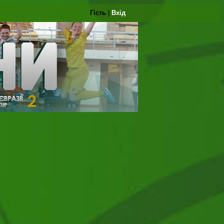
Гість
|
Вхід