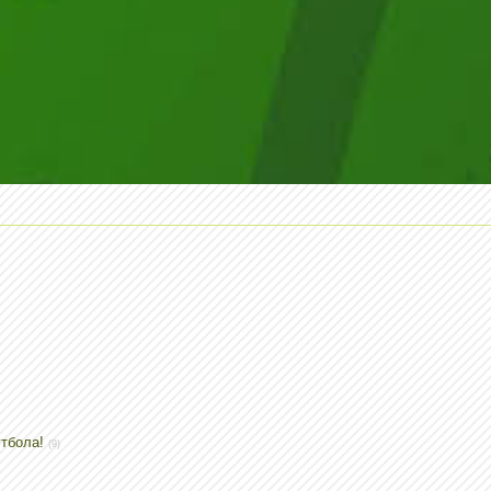
утбола!
(9)