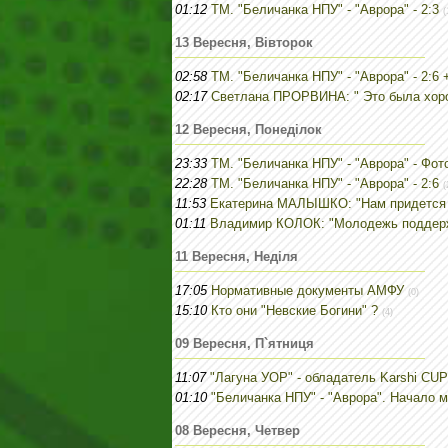
01:12
ТМ. "Беличанка НПУ" - "Аврора" - 2:3
(
13 Вересня, Вівторок
02:58
ТМ. "Беличанка НПУ" - "Аврора" - 2:
02:17
Светлана ПРОРВИНА: " Это была хоро
12 Вересня, Понеділок
23:33
ТМ. "Беличанка НПУ" - "Аврора" - Фо
22:28
ТМ. "Беличанка НПУ" - "Аврора" - 2:6
(
11:53
Екатерина МАЛЫШКО: "Нам придется 
01:11
Владимир КОЛОК: "Молодежь поддерж
11 Вересня, Неділя
17:05
Нормативные документы АМФУ
(0)
15:10
Кто они "Невские Богини" ?
(4)
09 Вересня, П`ятниця
11:07
"Лагуна УОР" - обладатель Karshi CUP
01:10
"Беличанка НПУ" - "Аврора". Начало м
08 Вересня, Четвер