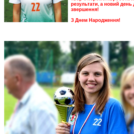
результати, а новий день 
звершення!
З Днем Народження
!