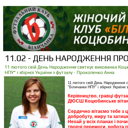
11.02 - ДЕНЬ НАРОДЖЕННЯ П
11 лютого свій День Народження святкує вихованка Коц
НПУ" і збірної України з футзалу - Прокопенко Анна
11 лютого свій День Народження 
"Біличанки НПУ" і
збірної України
Керівництво,
гравці
футза
ДЮСШ
Коцюбинське
віта
Сердечно вітаємо тебе з 
добробуту, миру та затишку
Нехай у всіх планах і поч
творчі перемоги, робота 