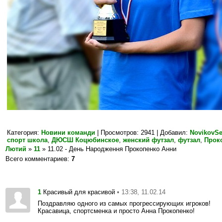
Категория
:
Новини команди
|
Просмотров
: 2941 |
Добавил
:
NovikovSe
спорт школа
,
ДЮСШ Коцюбинское
,
женский футзал
,
футзал
,
Прок
Лютий
»
11
» 11.02 - День Народження Прокопенко Анни
Всего комментариев
:
7
1
• 13:38, 11.02.14
Красивый для красивой
Поздравляю одного из самых прогрессирующих игроков!
Красавица, спортсменка и просто Анна Прокопенко!