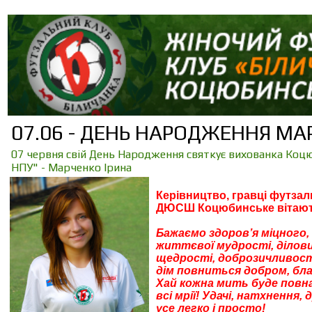
07.06 - ДЕНЬ НАРОДЖЕННЯ МА
07 червня свій День Народження святкує вихованка Коц
НПУ" - Марченко Ірина
Керівництво, гравці футзал
ДЮСШ Коцюбинське вітають
Бажаємо здоров’я міцного,
життєвої мудрості, ділови
щедрості, доброзичливості
дім повниться добром, бл
Хай кожна мить буде повна
всі мрії! Удачі, натхнення,
усе легко і просто!