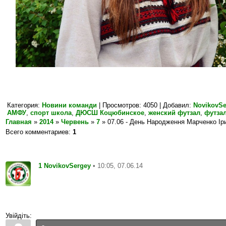
Категория
:
Новини команди
|
Просмотров
: 4050 |
Добавил
:
NovikovSe
АМФУ
,
спорт школа
,
ДЮСШ Коцюбинское
,
женский футзал
,
футза
Главная
»
2014
»
Червень
»
7
» 07.06 - День Народження Марченко Ір
Всего комментариев
:
1
1
• 10:05, 07.06.14
NovikovSergey
Увійдіть: