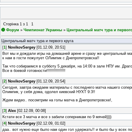
Сторінка
1
з
1
1
⓴ Форум
»
Чемпионат Украины
»
Центральный матч тура и первого
Центральный матч тура и первого круга
[
1
]
NovikovSergey
[01.12.09, 20:51]
Вот мы и дождали игры на домашней арене и сразу же центральный ма
к нам в гости пожулует ОЛимпик с Днепропетровска!!
Так что собираемся в субботу 5 декабря, на 14:00 в зале НПУ им. Драг
Все в боевой готовности!!!!!!!!!!!!!!!!
[
2
]
NovikovSergey
[01.12.09, 20:54]
Cегодня, завтра ожидаем материалы с последнего матча нашего соперн
Олимпик, у себя дома, одолел киевский НУХТ 9:3!!
Ждем видео.. посомтрим на голы матча в Днепропетровске!,
[
3
]
Alex
[02.12.09, 00:08]
Кстати все 3 матча и все з забили соперникам по 9 мячей))))
[
4
]
NovikovSergey
[02.12.09, 01:02]
даа.. вот нужно еще было нам один гол удержать!! и было бы у всех по 