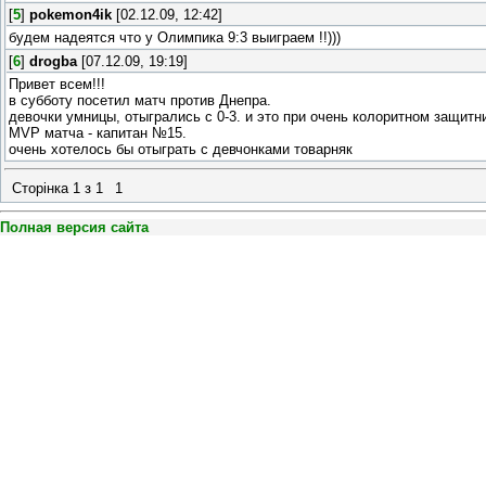
[
5
]
pokemon4ik
[02.12.09, 12:42]
будем надеятся что у Олимпика 9:3 выиграем !!)))
[
6
]
drogba
[07.12.09, 19:19]
Привет всем!!!
в субботу посетил матч против Днепра.
девочки умницы, отыгрались с 0-3. и это при очень колоритном защитн
MVP матча - капитан №15.
очень хотелось бы отыграть с девчонками товарняк
Сторінка
1
з
1
1
Полная версия сайта