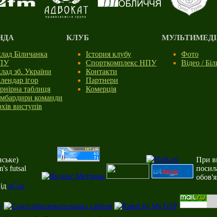
НДА
КЛУБ
МУЛЬТИМЕДІ
лад Біличанка
Істория клубу
Фото
ПУ
Спорткомплекс НПУ
Відео / Бі
лад зб. України
Контакти
лендар ігор
Партнери
рнірна таблиця
Комерція
мбардири команди
хів виступів
ське)
При ви
s futsal
посил
обов'
від
uCoz