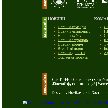
НОВИНИ
КОМА
Новини команди
Ск
Новини чемпіонату
Н
Новини кубку
Ск
Новини з турнірів
Ка
Новони зібрної
Ту
Всесвітні новини
Бо
Новини ДЮСШ
Ар
Соціальні проекти
© 2011 ФК «Біличанка» (Коцюбин
Жіночий футзальний клуб | Women'
Design by Novikov 2009
Хостинг 