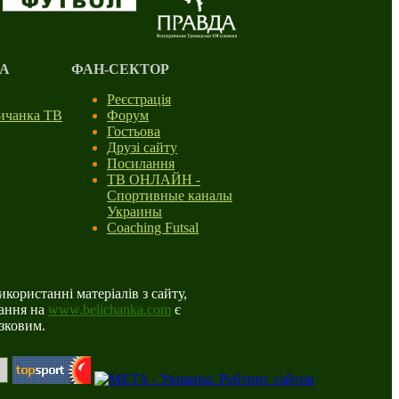
А
ФАН-СЕКТОР
Реєстрація
личанка ТВ
Форум
Гостьова
Друзі сайту
Посилання
ТВ ОНЛАЙН -
Спортивные каналы
Украины
Coaching Futsal
користанні матеріалів з сайту,
ання на
www.belichanka.com
є
язковим.