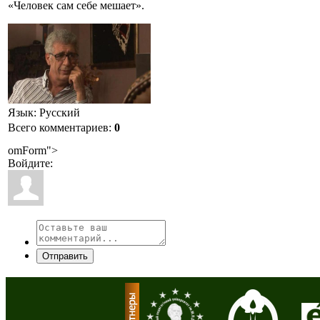
«Человек сам себе мешает».
Язык
: Русский
Всего комментариев
:
0
omForm">
Войдите:
Отправить