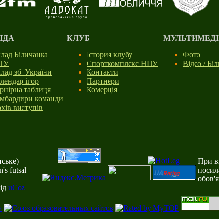
НДА
КЛУБ
МУЛЬТИМЕДІ
лад Біличанка
Істория клубу
Фото
ПУ
Спорткомплекс НПУ
Відео / Бі
лад зб. України
Контакти
лендар ігор
Партнери
рнірна таблиця
Комерція
мбардири команди
хів виступів
ське)
При ви
s futsal
посил
обов'
від
uCoz