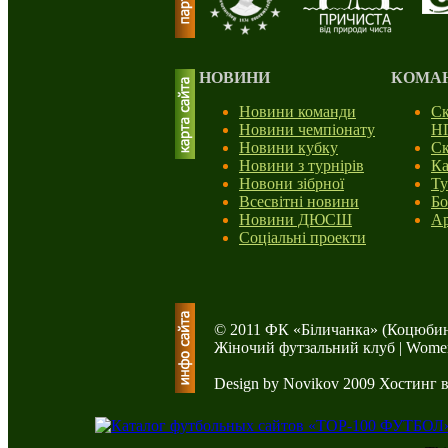
НОВИНИ
КОМА
Новини команди
Ск
Новини чемпіонату
Н
Новини кубку
Ск
Новини з турнірів
Ка
Новони зібрної
Ту
Всесвітні новини
Бо
Новини ДЮСШ
Ар
Соціальні проекти
© 2011 ФК «Біличанка» (Коцюбин
Жіночий футзальний клуб | Women'
Design by Novikov 2009
Хостинг 