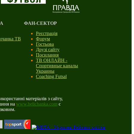
А
ФАН-СЕКТОР
Реєстрація
личанка ТВ
Форум
Гостьова
Друзі сайту
Посилання
ТВ ОНЛАЙН -
Спортивные каналы
Украины
Coaching Futsal
користанні матеріалів з сайту,
ання на
www.belichanka.com
є
язковим.