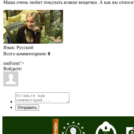
Маша очень любит покупать всякие вещички. А как вы относи
Язык
: Русский
Всего комментариев
:
0
omForm">
Войдите:
Отправить