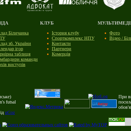
НДА
КЛУБ
МУЛЬТИМЕДІ
лад Біличанка
Істория клубу
Фото
ПУ
Спорткомплекс НПУ
Відео / Бі
лад зб. України
Контакти
лендар ігор
Партнери
рнірна таблиця
Комерція
мбардири команди
хів виступів
ське)
При ви
s futsal
посил
обов'
від
uCoz