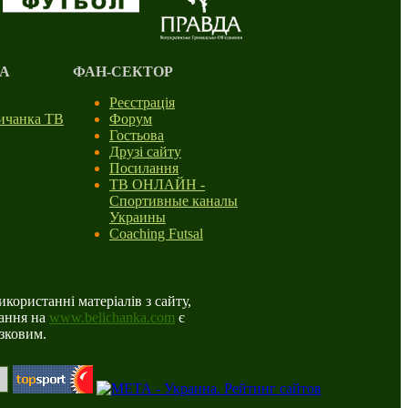
А
ФАН-СЕКТОР
Реєстрація
личанка ТВ
Форум
Гостьова
Друзі сайту
Посилання
ТВ ОНЛАЙН -
Спортивные каналы
Украины
Coaching Futsal
користанні матеріалів з сайту,
ання на
www.belichanka.com
є
язковим.