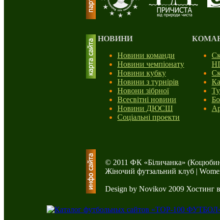
НОВИНИ
КОМА
Новини команди
Ск
Новини чемпіонату
Н
Новини кубку
Ск
Новини з турнірів
Ка
Новони зібрної
Ту
Всесвітні новини
Бо
Новини ДЮСШ
Ар
Соціальні проекти
© 2011 ФК «Біличанка» (Коцюбин
Жіночий футзальний клуб | Women'
Design by Novikov 2009
Хостинг 