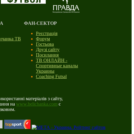
А
ФАН-СЕКТОР
Реєстрація
личанка ТВ
Форум
Гостьова
Друзі сайту
Посилання
ТВ ОНЛАЙН -
Спортивные каналы
Украины
Coaching Futsal
користанні матеріалів з сайту,
ання на
www.belichanka.com
є
язковим.