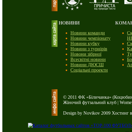
НОВИНИ
КОМА
Новини команди
Ск
Новини чемпіонату
Н
Новини кубку
Ск
Новини з турнірів
Ка
Новони зібрної
Ту
Всесвітні новини
Бо
Новини ДЮСШ
Ар
Соціальні проекти
© 2011 ФК «Біличанка» (Коцюбин
Жіночий футзальний клуб | Women'
Design by Novikov 2009
Хостинг 