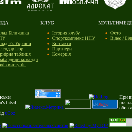
НДА
КЛУБ
МУЛЬТИМЕДІ
лад Біличанка
Істория клубу
Фото
ПУ
Спорткомплекс НПУ
Відео / Бі
лад зб. України
Контакти
лендар ігор
Партнери
рнірна таблиця
Комерція
мбардири команди
хів виступів
ське)
При ви
s futsal
посил
обов'
від
uCoz