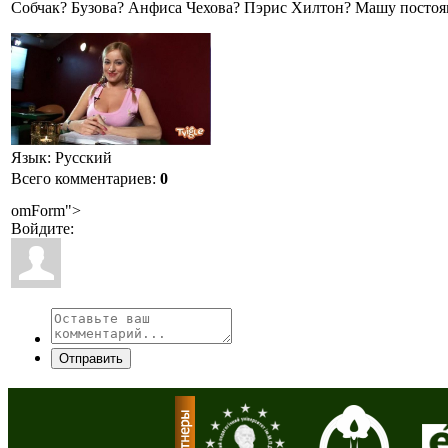
Собчак? Бузова? Анфиса Чехова? Пэрис Хилтон? Машу постоян
Язык
: Русский
Всего комментариев
:
0
omForm">
Войдите:
Отправить