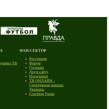
А
ФАН-СЕКТОР
Реєстрація
личанка ТВ
Форум
Гостьова
Друзі сайту
Посилання
ТВ ОНЛАЙН -
Спортивные каналы
Украины
Coaching Futsal