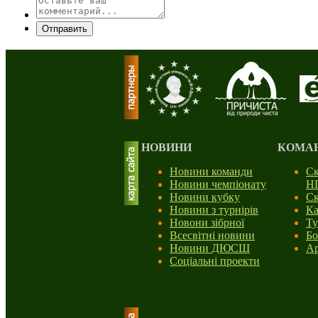
Отправить
НОВИНИ
КОМА
Новини команди
Ск
Новини чемпіонату
Н
Новини кубку
Ск
Новини з турнірів
Ка
Новони зібрної
Ту
Всесвітні новини
Бо
Новини ДЮСШ
Ар
Соціальні проекти