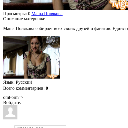
Просмотры
: 0
Маша Полякова
Описание материала
:
Маша Полякова собирает всех своих друзей и фанатов. Единс
Язык
: Русский
Всего комментариев
:
0
omForm">
Войдите: