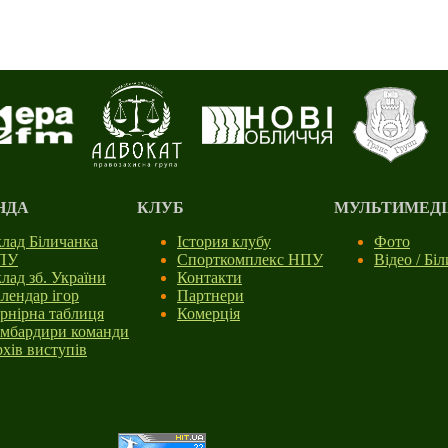
НДА
КЛУБ
МУЛЬТИМЕДІ
лад Біличанка
Істория клубу
Фото
ПУ
Спорткомплекс НПУ
Відео / Бі
лад зб. України
Контакти
лендар ігор
Партнери
рнірна таблиця
Комерція
мбардири команди
хів виступів