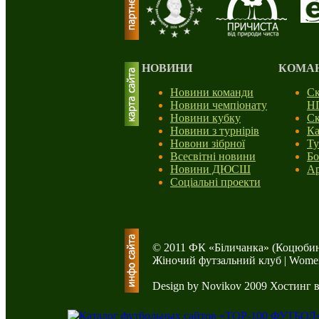
НОВИНИ
КОМА
Новини команди
Ск
Новини чемпіонату
Н
Новини кубку
Ск
Новини з турнірів
Ка
Новони зібрної
Ту
Всесвітні новини
Бо
Новини ДЮСШ
Ар
Соціальні проекти
© 2011 ФК «Біличанка» (Коцюбин
Жіночий футзальний клуб | Women'
Design by Novikov 2009
Хостинг 