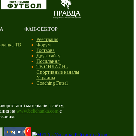
А
ФАН-СЕКТОР
Реєстрація
личанка ТВ
Форум
Гостьова
Друзі сайту
Посилання
ТВ ОНЛАЙН -
Спортивные каналы
Украины
Coaching Futsal
користанні матеріалів з сайту,
ання на
www.belichanka.com
є
язковим.