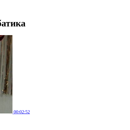
батика
00:02:52