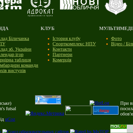
НДА
КЛУБ
МУЛЬТИМЕДІ
лад Біличанка
Істория клубу
Фото
ПУ
Спорткомплекс НПУ
Відео / Бі
лад зб. України
Контакти
лендар ігор
Партнери
рнірна таблиця
Комерція
мбардири команди
хів виступів
ське)
При ви
s futsal
посил
обов'
від
uCoz