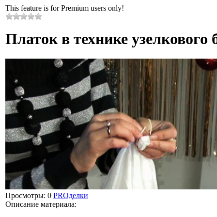
This feature is for Premium users only!
Платок в технике узелкового 
Просмотры
: 0
PROделки
Описание материала
: