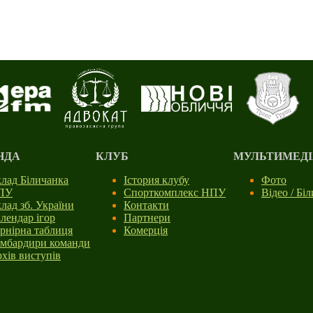
НДА
КЛУБ
МУЛЬТИМЕДІ
лад Біличанка
Істория клубу
Фото
ПУ
Спорткомплекс НПУ
Відео / Бі
лад зб. України
Контакти
лендар ігор
Партнери
рнірна таблиця
Комерція
мбардири команди
хів виступів