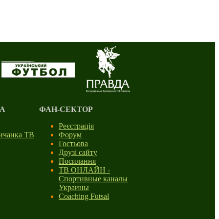
А
ФАН-СЕКТОР
Реєстрація
личанка ТВ
Форум
Гостьова
Друзі сайту
Посилання
ТВ ОНЛАЙН -
Спортивные каналы
Украины
Coaching Futsal