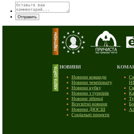
Отправить
НОВИНИ
КОМА
Новини команди
Ск
Новини чемпіонату
Н
Новини кубку
Ск
Новини з турнірів
Ка
Новони зібрної
Ту
Всесвітні новини
Бо
Новини ДЮСШ
Ар
Соціальні проекти