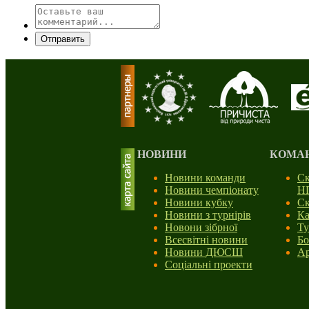
Отправить
НОВИНИ
КОМА
Новини команди
Ск
Новини чемпіонату
Н
Новини кубку
Ск
Новини з турнірів
Ка
Новони зібрної
Ту
Всесвітні новини
Бо
Новини ДЮСШ
Ар
Соціальні проекти