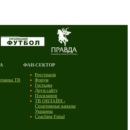
А
ФАН-СЕКТОР
Реєстрація
личанка ТВ
Форум
Гостьова
Друзі сайту
Посилання
ТВ ОНЛАЙН -
Спортивные каналы
Украины
Coaching Futsal