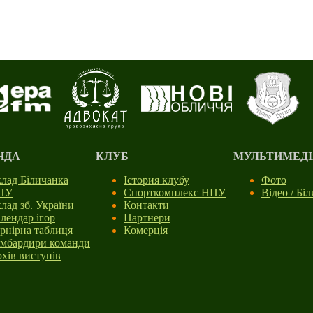
НДА
КЛУБ
МУЛЬТИМЕДІ
лад Біличанка
Істория клубу
Фото
ПУ
Спорткомплекс НПУ
Відео / Бі
лад зб. України
Контакти
лендар ігор
Партнери
рнірна таблиця
Комерція
мбардири команди
хів виступів