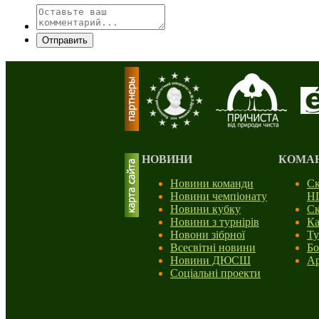
Отправить
НОВИНИ
КОМА
Новини команди
Ск
Новини чемпіонату
Н
Новини кубку
Ск
Новини з турнірів
Ка
Новони зібрної
Ту
Всесвітні новини
Бо
Новини ДЮСШ
Ар
Соціальні проекти