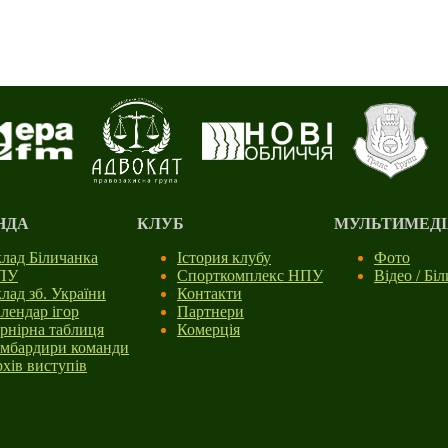
НДА
КЛУБ
МУЛЬТИМЕДІ
лад Біличанка
Істория клубу
Фото
ПУ
Спорткомплекс НПУ
Відео / Бі
лад зб. України
Контакти
лендар ігор
Партнери
рнірна таблиця
Комерція
мбардири команди
хів виступів