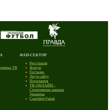
А
ФАН-СЕКТОР
Реєстрація
личанка ТВ
Форум
Гостьова
Друзі сайту
Посилання
ТВ ОНЛАЙН -
Спортивные каналы
Украины
Coaching Futsal