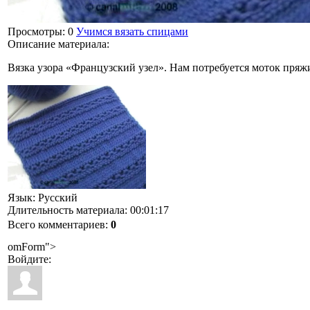
Просмотры
: 0
Учимся вязать спицами
Описание материала
:
Вязка узора «Французский узел». Нам потребуется моток пряж
Язык
: Русский
Длительность материала
: 00:01:17
Всего комментариев
:
0
omForm">
Войдите: