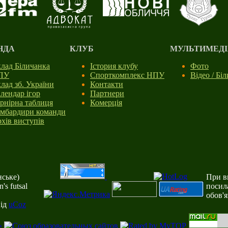
НДА
КЛУБ
МУЛЬТИМЕДІ
лад Біличанка
Істория клубу
Фото
ПУ
Спорткомплекс НПУ
Відео / Бі
лад зб. України
Контакти
лендар ігор
Партнери
рнірна таблиця
Комерція
мбардири команди
хів виступів
ське)
При ви
s futsal
посил
обов'
від
uCoz