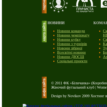
НОВИНИ
КОМА
Новини команди
Ск
Новини чемпіонату
Н
Новини кубку
Ск
Новини з турнірів
Ка
Новони зібрної
Ту
Всесвітні новини
Бо
Новини ДЮСШ
Ар
Соціальні проекти
© 2011 ФК «Біличанка» (Коцюбин
Жіночий футзальний клуб | Women'
Design by Novikov 2009
Хостинг 