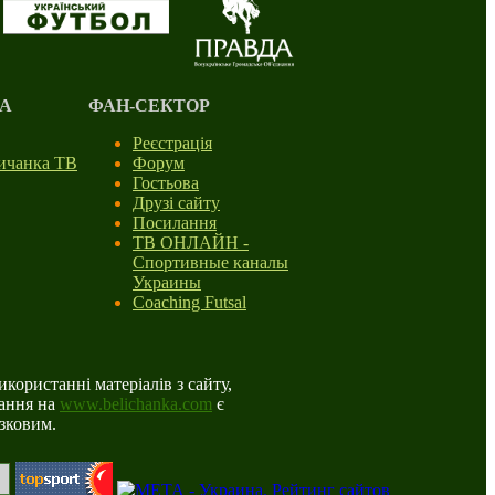
А
ФАН-СЕКТОР
Реєстрація
личанка ТВ
Форум
Гостьова
Друзі сайту
Посилання
ТВ ОНЛАЙН -
Спортивные каналы
Украины
Coaching Futsal
користанні матеріалів з сайту,
ання на
www.belichanka.com
є
язковим.