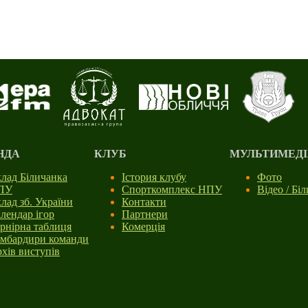
НДА
КЛУБ
МУЛЬТИМЕДІ
лад Біличанка
Істория клубу
Фото
ПУ
Спорткомплекс НПУ
Відео / Бі
лад зб. України
Контакти
лендар ігор
Партнери
рнірна таблиця
Комерція
мбардири команди
хів виступів