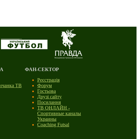
А
ФАН-СЕКТОР
Реєстрація
личанка ТВ
Форум
Гостьова
Друзі сайту
Посилання
ТВ ОНЛАЙН -
Спортивные каналы
Украины
Coaching Futsal