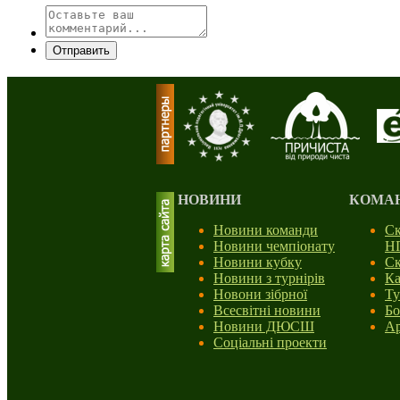
Отправить
НОВИНИ
КОМА
Новини команди
Ск
Новини чемпіонату
Н
Новини кубку
Ск
Новини з турнірів
Ка
Новони зібрної
Ту
Всесвітні новини
Бо
Новини ДЮСШ
Ар
Соціальні проекти