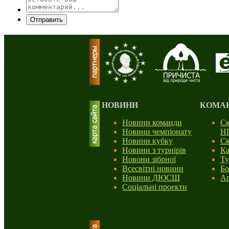
Отправить
НОВИНИ
КОМА
Новини команди
Ск
Новини чемпіонату
Н
Новини кубку
Ск
Новини з турнірів
Ка
Новони зібрної
Ту
Всесвітні новини
Бо
Новини ДЮСШ
Ар
Соціальні проекти