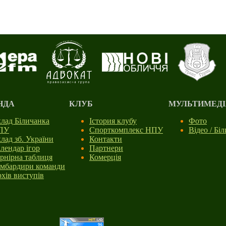
НДА
КЛУБ
МУЛЬТИМЕДІ
лад Біличанка
Істория клубу
Фото
ПУ
Спорткомплекс НПУ
Відео / Бі
лад зб. України
Контакти
лендар ігор
Партнери
рнірна таблиця
Комерція
мбардири команди
хів виступів