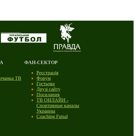
А
ФАН-СЕКТОР
Реєстрація
личанка ТВ
Форум
Гостьова
Друзі сайту
Посилання
ТВ ОНЛАЙН -
Спортивные каналы
Украины
Coaching Futsal